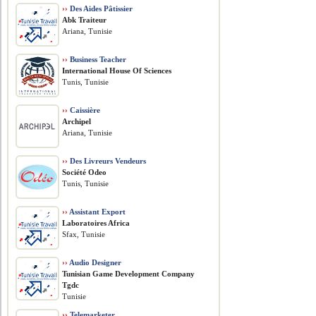
››
Des Aides Pâtissier
Abk Traiteur
Ariana, Tunisie
››
Business Teacher
International House Of Sciences
Tunis, Tunisie
››
Caissière
Archipel
Ariana, Tunisie
››
Des Livreurs Vendeurs
Société Odeo
Tunis, Tunisie
››
Assistant Export
Laboratoires Africa
Sfax, Tunisie
››
Audio Designer
Tunisian Game Development Company
Tgdc
Tunisie
››
Telemarketer