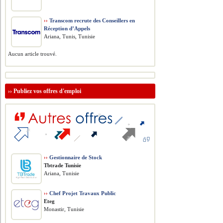
››
Transcom recrute des Conseillers en
Réception d’Appels
Ariana, Tunis, Tunisie
Aucun article trouvé.
››
Publiez vos offres d'emploi
››
Gestionnaire de Stock
Tbtrade Tunisie
Ariana, Tunisie
››
Chef Projet Travaux Public
Eteg
Monastir, Tunisie