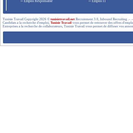
›› Emploi Responsable
›› Emploi IT
Tunisie Travail Copyright 2026 ©
tunisietravail.net
Recrutement 3.0, Inbound Recruiting .- .-.. --- 
Candidats a la recherche d'emploi,
Tunisie Travail
vous permet de retrouver des offres d'emploi 
Entreprises a la recherche de collaborateurs, Tunisie Travail vous permet de diffuser vos annon