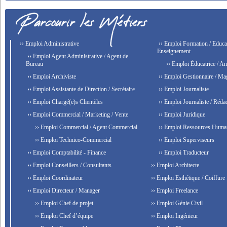
›› Emploi Administrative
›› Emploi Formation / Educat
Enseignement
›› Emploi Agent Administrative / Agent de
Bureau
›› Emploi Éducatrice / An
›› Emploi Archiviste
›› Emploi Gestionnaire / Ma
›› Emploi Assistante de Direction / Secrétaire
›› Emploi Journaliste
›› Emploi Chargé(e)s Clientèles
›› Emploi Journaliste / Rédac
›› Emploi Commercial / Marketing / Vente
›› Emploi Juridique
›› Emploi Commercial / Agent Commercial
›› Emploi Ressources Huma
›› Emploi Technico-Commercial
›› Emploi Superviseurs
›› Emploi Comptabilité - Finance
›› Emploi Traducteur
›› Emploi Conseillers / Consultants
›› Emploi Architecte
›› Emploi Coordinateur
›› Emploi Esthétique / Coiffure
›› Emploi Directeur / Manager
›› Emploi Freelance
›› Emploi Chef de projet
›› Emploi Génie Civil
›› Emploi Chef d’équipe
›› Emploi Ingénieur