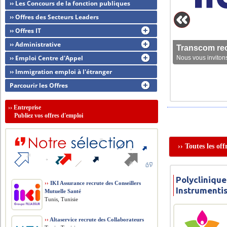
›› Les Concours de la fonction publiques
›› Offres des Secteurs Leaders
›› Offres IT
›› Administrative
Transcom rec
›› Emploi Centre d'Appel
Nous vous invitons
›› Immigration emploi à l'étranger
Parcourir les Offres
››
Entreprise
Publiez vos offres d'emploi
›› Toutes les of
Polyclinique
››
IKI Assurance recrute des Conseillers
Instrumenti
Mutuelle Santé
Tunis, Tunisie
››
Altaservice recrute des Collaborateurs