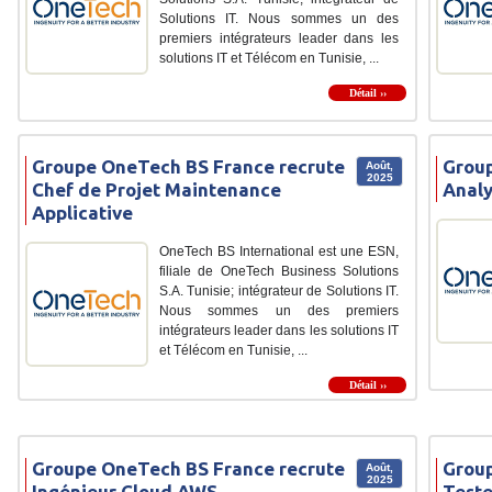
Solutions IT. Nous sommes un des
premiers intégrateurs leader dans les
solutions IT et Télécom en Tunisie, ...
Détail ››
Groupe OneTech BS France recrute
Group
Août,
2025
Chef de Projet Maintenance
Analy
Applicative
OneTech BS International est une ESN,
filiale de OneTech Business Solutions
S.A. Tunisie; intégrateur de Solutions IT.
Nous sommes un des premiers
intégrateurs leader dans les solutions IT
et Télécom en Tunisie, ...
Détail ››
Groupe OneTech BS France recrute
Group
Août,
2025
Ingénieur Cloud AWS
Teste