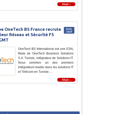
Détail ››
e OneTech BS France recrute
Août,
2025
ieur Réseau et Sécurité F5
 GMT
OneTech BS International est une ESN,
filiale de OneTech Business Solutions
S.A. Tunisie; intégrateur de Solutions IT.
Nous sommes un des premiers
intégrateurs leader dans les solutions IT
et Télécom en Tunisie, ...
Détail ››