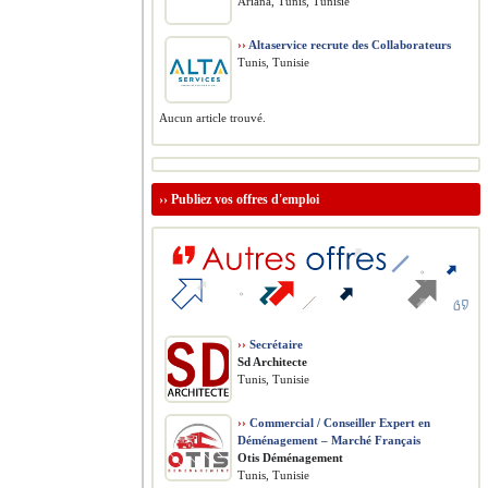
Ariana, Tunis, Tunisie
››
Altaservice recrute des Collaborateurs
Tunis, Tunisie
Aucun article trouvé.
››
Publiez vos offres d'emploi
››
Secrétaire
Sd Architecte
Tunis, Tunisie
››
Commercial / Conseiller Expert en
Déménagement – Marché Français
Otis Déménagement
Tunis, Tunisie