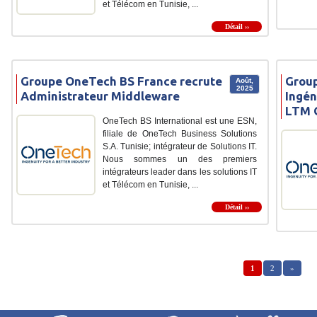
et Télécom en Tunisie, ...
Détail ››
Groupe OneTech BS France recrute
Group
Août,
2025
Administrateur Middleware
Ingén
LTM
OneTech BS International est une ESN,
filiale de OneTech Business Solutions
S.A. Tunisie; intégrateur de Solutions IT.
Nous sommes un des premiers
intégrateurs leader dans les solutions IT
et Télécom en Tunisie, ...
Détail ››
1
2
»