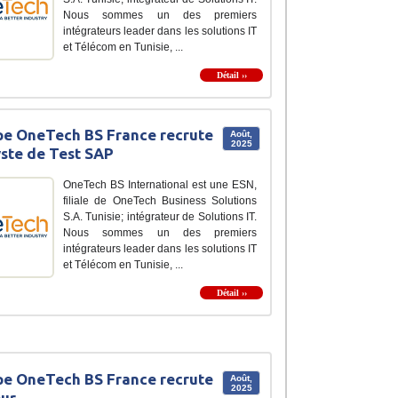
Nous sommes un des premiers
intégrateurs leader dans les solutions IT
et Télécom en Tunisie, ...
Détail ››
e OneTech BS France recrute
Août,
2025
ste de Test SAP
OneTech BS International est une ESN,
filiale de OneTech Business Solutions
S.A. Tunisie; intégrateur de Solutions IT.
Nous sommes un des premiers
intégrateurs leader dans les solutions IT
et Télécom en Tunisie, ...
Détail ››
e OneTech BS France recrute
Août,
2025
ur