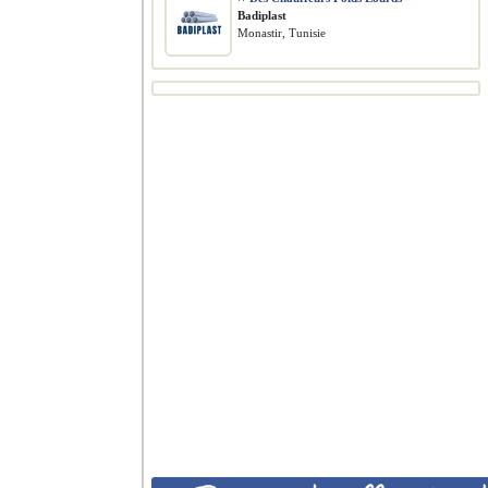
Badiplast
Monastir, Tunisie