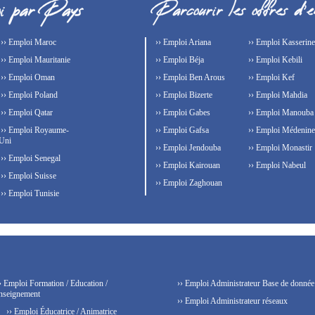
›› Emploi Maroc
›› Emploi Ariana
›› Emploi Kasserine
›› Emploi Mauritanie
›› Emploi Béja
›› Emploi Kebili
›› Emploi Oman
›› Emploi Ben Arous
›› Emploi Kef
›› Emploi Poland
›› Emploi Bizerte
›› Emploi Mahdia
›› Emploi Qatar
›› Emploi Gabes
›› Emploi Manouba
›› Emploi Royaume-
›› Emploi Gafsa
›› Emploi Médenine
Uni
›› Emploi Jendouba
›› Emploi Monastir
›› Emploi Senegal
›› Emploi Kairouan
›› Emploi Nabeul
›› Emploi Suisse
›› Emploi Zaghouan
›› Emploi Tunisie
› Emploi Formation / Education /
›› Emploi Administrateur Base de donnée
nseignement
›› Emploi Administrateur réseaux
›› Emploi Éducatrice / Animatrice