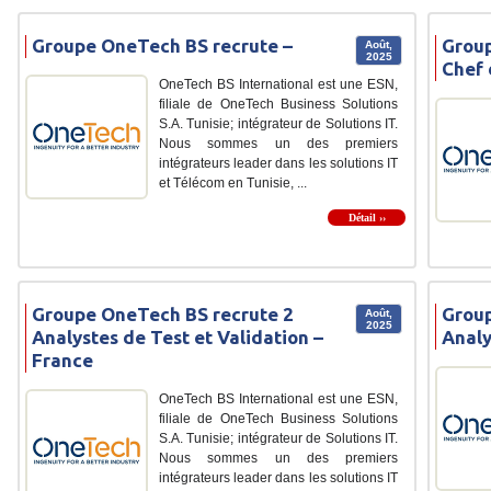
Groupe OneTech BS recrute –
Group
Août,
2025
Chef 
OneTech BS International est une ESN,
filiale de OneTech Business Solutions
S.A. Tunisie; intégrateur de Solutions IT.
Nous sommes un des premiers
intégrateurs leader dans les solutions IT
et Télécom en Tunisie, ...
Détail ››
Groupe OneTech BS recrute 2
Group
Août,
2025
Analystes de Test et Validation –
Anal
France
OneTech BS International est une ESN,
filiale de OneTech Business Solutions
S.A. Tunisie; intégrateur de Solutions IT.
Nous sommes un des premiers
intégrateurs leader dans les solutions IT