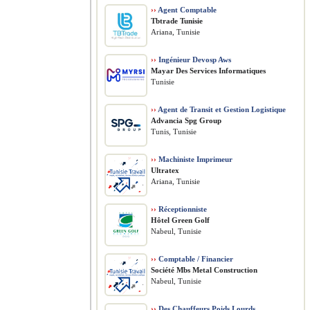
››
Agent Comptable
Tbtrade Tunisie
Ariana, Tunisie
››
Ingénieur Devosp Aws
Mayar Des Services Informatiques
Tunisie
››
Agent de Transit et Gestion Logistique
Advancia Spg Group
Tunis, Tunisie
››
Machiniste Imprimeur
Ultratex
Ariana, Tunisie
››
Réceptionniste
Hôtel Green Golf
Nabeul, Tunisie
››
Comptable / Financier
Société Mbs Metal Construction
Nabeul, Tunisie
››
Des Chauffeurs Poids Lourds