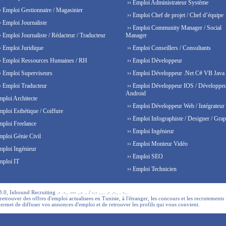
›› Emploi Administrateur Système
› Emploi Gestionnaire / Magasinier
›› Emploi Chef de projet / Chef d’équipe
› Emploi Journaliste
›› Emploi Community Manager / Social
› Emploi Journaliste / Rédacteur / Traducteur
Manager
› Emploi Juridique
›› Emploi Conseillers / Consultants
› Emploi Ressources Humaines / RH
›› Emploi Développeur
› Emploi Superviseurs
›› Emploi Développeur .Net C# VB Java
› Emploi Traducteur
›› Emploi Développeur IOS / Développe
Android
mploi Architecte
›› Emploi Développeur Web / Intégrateur
mploi Esthétique / Coiffure
›› Emploi Infographiste / Designer / Grap
mploi Freelance
›› Emploi Ingénieur
mploi Génie Civil
›› Emploi Monteur Vidéo
mploi Ingénieur
›› Emploi SEO
mploi IT
›› Emploi Technicien
 Inbound Recruiting .- .-.. --- ..- .. / -.- .... .- .-.. . -..
trouver des offres d'emploi actualisees en Tunisie, à l'étranger, les concours et les recrutements 
permet de diffuser vos annonces d'emploi et de retrouver les profils qui vous convient.