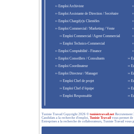
›› Emploi Archiviste
›
›› Emploi Assistante de Direction / Secrétaire
›
›› Emploi Chargé(e)s Clientèles
›
›› Emploi Commercial / Marketing / Vente
›
›› Emploi Commercial / Agent Commercial
›
›› Emploi Technico-Commercial
›
›› Emploi Comptabilité - Finance
›
›› Emploi Conseillers / Consultants
›› E
›› Emploi Coordinateur
›› E
›› Emploi Directeur / Manager
›› E
›› Emploi Chef de projet
›› E
›› Emploi Chef d’équipe
›› E
›› Emploi Responsable
›› E
Tunisie Travail Copyright 2026 ©
tunisietravail.net
Recrutement 3.0,
Candidats a la recherche d'emploi,
Tunisie Travail
vous permet de re
Entreprises a la recherche de collaborateurs, Tunisie Travail vous 