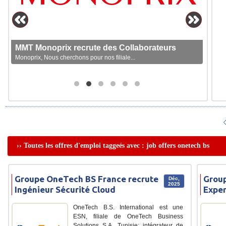
MMT Monoprix recrute des Collaborateurs
Monoprix, Nous cherchons pour nos filiale...
›› Toutes les offres d'emploi taggeés avec : job offers onetech bs
Groupe OneTech BS France recrute
Group
Déc,
2025
Ingénieur Sécurité Cloud
Exper
OneTech B.S. International est une
ESN, filiale de OneTech Business
Solutions S.A. Tunisie; intégrateur de