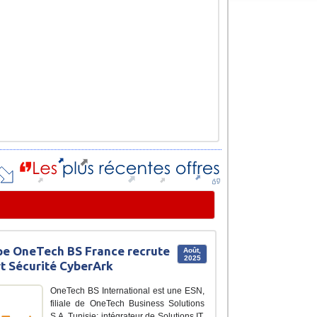
e OneTech BS France recrute
Août,
2025
t Sécurité CyberArk
OneTech BS International est une ESN,
filiale de OneTech Business Solutions
S.A. Tunisie; intégrateur de Solutions IT.