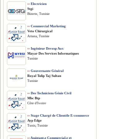
››
Electricien
Stgi
Bizerte, Tunisie
››
Commercial Marketing
Veto Chirurgical
Ariana, Tunisie
››
Ingénieur Devosp Aws
Mayar Des Services Informatiques
Tunisie
››
Gouvernante Général
Royal Tulip Taj Sultan
Tunisie
››
Des Techniciens Génie Civil
Mbc Btp
Côte d'Ivoire
››
Stage Chargé de Clientèle E-commerce
Ayp Edge
Tunis, Tunisie
››
Assistant.e Commercial.e et