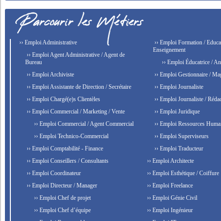
›› Emploi Administrative
›› Emploi Formation / Educat
Enseignement
›› Emploi Agent Administrative / Agent de
Bureau
›› Emploi Éducatrice / An
›› Emploi Archiviste
›› Emploi Gestionnaire / Ma
›› Emploi Assistante de Direction / Secrétaire
›› Emploi Journaliste
›› Emploi Chargé(e)s Clientèles
›› Emploi Journaliste / Rédac
›› Emploi Commercial / Marketing / Vente
›› Emploi Juridique
›› Emploi Commercial / Agent Commercial
›› Emploi Ressources Huma
›› Emploi Technico-Commercial
›› Emploi Superviseurs
›› Emploi Comptabilité - Finance
›› Emploi Traducteur
›› Emploi Conseillers / Consultants
›› Emploi Architecte
›› Emploi Coordinateur
›› Emploi Esthétique / Coiffure
›› Emploi Directeur / Manager
›› Emploi Freelance
›› Emploi Chef de projet
›› Emploi Génie Civil
›› Emploi Chef d’équipe
›› Emploi Ingénieur