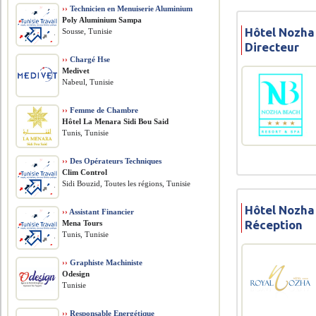
››
Technicien en Menuiserie Aluminium
Poly Aluminium Sampa
Hôtel Nozha
Sousse, Tunisie
Directeur
››
Chargé Hse
Medivet
Nabeul, Tunisie
››
Femme de Chambre
Hôtel La Menara Sidi Bou Said
Tunis, Tunisie
››
Des Opérateurs Techniques
Clim Control
Sidi Bouzid, Toutes les régions, Tunisie
Hôtel Nozha
››
Assistant Financier
Réception
Mena Tours
Tunis, Tunisie
››
Graphiste Machiniste
Odesign
Tunisie
››
Responsable Energétique