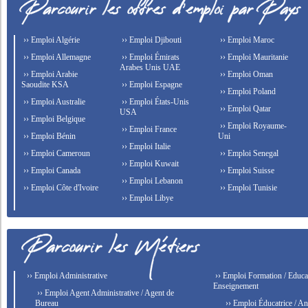
›› Emploi Algérie
›› Emploi Djibouti
›› Emploi Maroc
›› Emploi Allemagne
›› Emploi Émirats
›› Emploi Mauritanie
Arabes Unis UAE
›› Emploi Arabie
›› Emploi Oman
Saoudite KSA
›› Emploi Espagne
›› Emploi Poland
›› Emploi Australie
›› Emploi États-Unis
›› Emploi Qatar
USA
›› Emploi Belgique
›› Emploi Royaume-
›› Emploi France
›› Emploi Bénin
Uni
›› Emploi Italie
›› Emploi Cameroun
›› Emploi Senegal
›› Emploi Kuwait
›› Emploi Canada
›› Emploi Suisse
›› Emploi Lebanon
›› Emploi Côte d'Ivoire
›› Emploi Tunisie
›› Emploi Libye
›› Emploi Administrative
›› Emploi Formation / Educat
Enseignement
›› Emploi Agent Administrative / Agent de
Bureau
›› Emploi Éducatrice / An