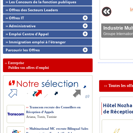
›› Les Concours de la fonction publiques
›› Offres des Secteurs Leaders
›› Offres IT
›› Administrative
MMT Monoprix
›› Emploi Centre d'Appel
Groupe Internation
Monoprix, Nous che
›› Immigration emploi à l'étranger
Parcourir les Offres
››
Entreprise
Publiez vos offres d'emploi
›› Toutes les of
Hôtel Nozha
››
Transcom recrute des Conseillers en
de Réceptio
Réception d’Appels
Ariana, Tunis, Tunisie
››
Multinational MC recrute Bilingual Sales