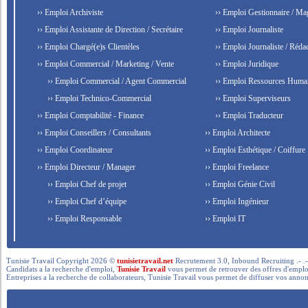
›› Emploi Archiviste
›› Emploi Gestionnaire / Ma
›› Emploi Assistante de Direction / Secrétaire
›› Emploi Journaliste
›› Emploi Chargé(e)s Clientèles
›› Emploi Journaliste / Rédac
›› Emploi Commercial / Marketing / Vente
›› Emploi Juridique
›› Emploi Commercial / Agent Commercial
›› Emploi Ressources Huma
›› Emploi Technico-Commercial
›› Emploi Superviseurs
›› Emploi Comptabilité - Finance
›› Emploi Traducteur
›› Emploi Conseillers / Consultants
›› Emploi Architecte
›› Emploi Coordinateur
›› Emploi Esthétique / Coiffure
›› Emploi Directeur / Manager
›› Emploi Freelance
›› Emploi Chef de projet
›› Emploi Génie Civil
›› Emploi Chef d’équipe
›› Emploi Ingénieur
›› Emploi Responsable
›› Emploi IT
Tunisie Travail Copyright 2026 ©
tunisietravail.net
Recrutement 3.0, Inbound Recruiting .- .-.. --- 
Candidats a la recherche d'emploi,
Tunisie Travail
vous permet de retrouver des offres d'emploi 
Entreprises a la recherche de collaborateurs, Tunisie Travail vous permet de diffuser vos annon