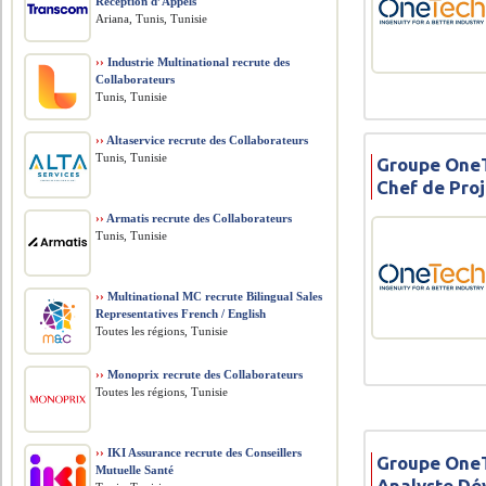
Réception d’Appels
Ariana, Tunis, Tunisie
››
Industrie Multinational recrute des
Collaborateurs
Tunis, Tunisie
››
Altaservice recrute des Collaborateurs
Tunis, Tunisie
Groupe OneT
Chef de Pro
››
Armatis recrute des Collaborateurs
Tunis, Tunisie
››
Multinational MC recrute Bilingual Sales
Representatives French / English
Toutes les régions, Tunisie
››
Monoprix recrute des Collaborateurs
Toutes les régions, Tunisie
››
IKI Assurance recrute des Conseillers
Groupe OneT
Mutuelle Santé
Analyste Dé