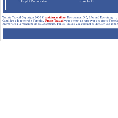
›› Emploi Responsable
›› Emploi IT
Tunisie Travail Copyright 2026 ©
tunisietravail.net
Recrutement 3.0, Inbound Recruiting .- .-.. --- 
Candidats a la recherche d'emploi,
Tunisie Travail
vous permet de retrouver des offres d'emploi 
Entreprises a la recherche de collaborateurs, Tunisie Travail vous permet de diffuser vos annon