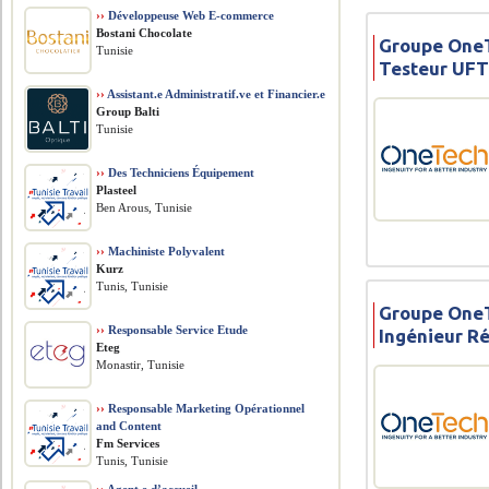
››
Développeuse Web E-commerce
Bostani Chocolate
Groupe OneT
Tunisie
Testeur UF
››
Assistant.e Administratif.ve et Financier.e
Group Balti
Tunisie
››
Des Techniciens Équipement
Plasteel
Ben Arous, Tunisie
››
Machiniste Polyvalent
Kurz
Tunis, Tunisie
Groupe OneT
››
Responsable Service Etude
Ingénieur R
Eteg
Monastir, Tunisie
››
Responsable Marketing Opérationnel
and Content
Fm Services
Tunis, Tunisie