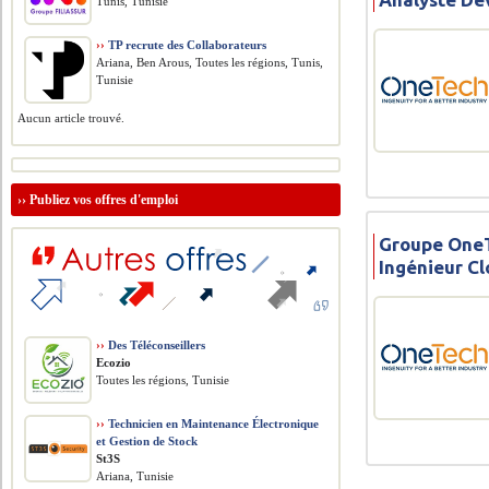
Tunis, Tunisie
››
TP recrute des Collaborateurs
Ariana, Ben Arous, Toutes les régions, Tunis,
Tunisie
Aucun article trouvé.
››
Publiez vos offres d'emploi
Groupe OneT
Ingénieur C
››
Des Téléconseillers
Ecozio
Toutes les régions, Tunisie
››
Technicien en Maintenance Électronique
et Gestion de Stock
St3S
Ariana, Tunisie