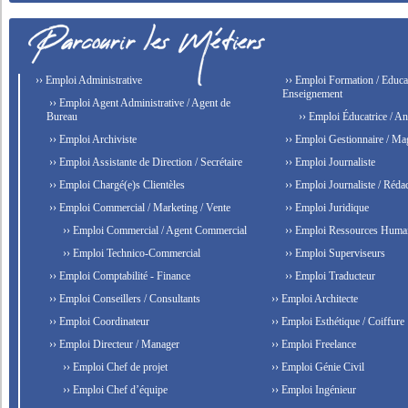
›› Emploi Administrative
›› Emploi Formation / Educat
Enseignement
›› Emploi Agent Administrative / Agent de
Bureau
›› Emploi Éducatrice / An
›› Emploi Archiviste
›› Emploi Gestionnaire / Ma
›› Emploi Assistante de Direction / Secrétaire
›› Emploi Journaliste
›› Emploi Chargé(e)s Clientèles
›› Emploi Journaliste / Rédac
›› Emploi Commercial / Marketing / Vente
›› Emploi Juridique
›› Emploi Commercial / Agent Commercial
›› Emploi Ressources Huma
›› Emploi Technico-Commercial
›› Emploi Superviseurs
›› Emploi Comptabilité - Finance
›› Emploi Traducteur
›› Emploi Conseillers / Consultants
›› Emploi Architecte
›› Emploi Coordinateur
›› Emploi Esthétique / Coiffure
›› Emploi Directeur / Manager
›› Emploi Freelance
›› Emploi Chef de projet
›› Emploi Génie Civil
›› Emploi Chef d’équipe
›› Emploi Ingénieur