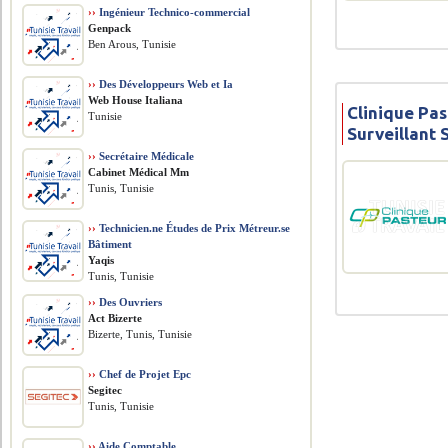
››
Ingénieur Technico-commercial
Genpack
Ben Arous, Tunisie
››
Des Développeurs Web et Ia
Web House Italiana
Clinique Pas
Tunisie
Surveillant 
››
Secrétaire Médicale
Cabinet Médical Mm
Tunis, Tunisie
››
Technicien.ne Études de Prix Métreur.se
Bâtiment
Yaqis
Tunis, Tunisie
››
Des Ouvriers
Act Bizerte
Bizerte, Tunis, Tunisie
››
Chef de Projet Epc
Segitec
Tunis, Tunisie
››
Aide Comptable