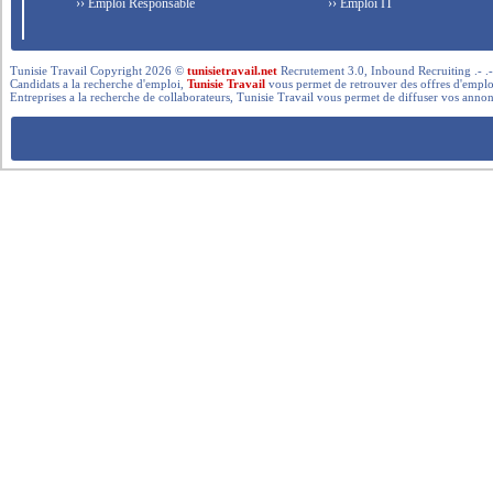
›› Emploi Responsable
›› Emploi IT
Tunisie Travail Copyright 2026 ©
tunisietravail.net
Recrutement 3.0, Inbound Recruiting .- .-.. --- 
Candidats a la recherche d'emploi,
Tunisie Travail
vous permet de retrouver des offres d'emploi 
Entreprises a la recherche de collaborateurs, Tunisie Travail vous permet de diffuser vos annon