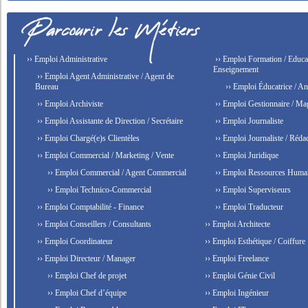
›› Emploi Administrative
›› Emploi Formation / Educat
Enseignement
›› Emploi Agent Administrative / Agent de
Bureau
›› Emploi Éducatrice / An
›› Emploi Archiviste
›› Emploi Gestionnaire / Ma
›› Emploi Assistante de Direction / Secrétaire
›› Emploi Journaliste
›› Emploi Chargé(e)s Clientèles
›› Emploi Journaliste / Rédac
›› Emploi Commercial / Marketing / Vente
›› Emploi Juridique
›› Emploi Commercial / Agent Commercial
›› Emploi Ressources Huma
›› Emploi Technico-Commercial
›› Emploi Superviseurs
›› Emploi Comptabilité - Finance
›› Emploi Traducteur
›› Emploi Conseillers / Consultants
›› Emploi Architecte
›› Emploi Coordinateur
›› Emploi Esthétique / Coiffure
›› Emploi Directeur / Manager
›› Emploi Freelance
›› Emploi Chef de projet
›› Emploi Génie Civil
›› Emploi Chef d’équipe
›› Emploi Ingénieur