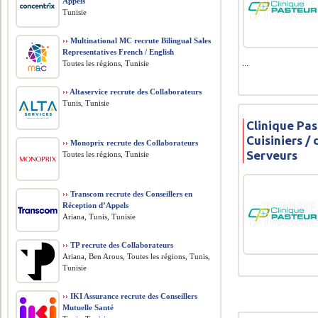
Appels
Tunisie
››
Multinational MC recrute Bilingual Sales
Representatives French / English
...
Toutes les régions, Tunisie
››
Altaservice recrute des Collaborateurs
Tunis, Tunisie
Clinique Pas
Cuisiniers /
››
Monoprix recrute des Collaborateurs
Serveurs
Toutes les régions, Tunisie
››
Transcom recrute des Conseillers en
Réception d’Appels
Ariana, Tunis, Tunisie
››
TP recrute des Collaborateurs
Ariana, Ben Arous, Toutes les régions, Tunis,
Tunisie
››
IKI Assurance recrute des Conseillers
Mutuelle Santé