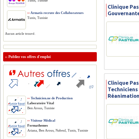
Tunis, Tunisie
Clinique Pas
Gouvernant
››
Armatis recrute des Collaborateurs
Tunis, Tunisie
Aucun article trouvé.
››
Publiez vos offres d'emploi
Clinique Pas
Techniciens 
Réanimatio
››
Technicien.ne de Production
Laboratoire Vital
Ben Arous, Tunisie
››
Visiteur Médical
Formathemes
Ariana, Ben Arous, Nabeul, Tunis, Tunisie