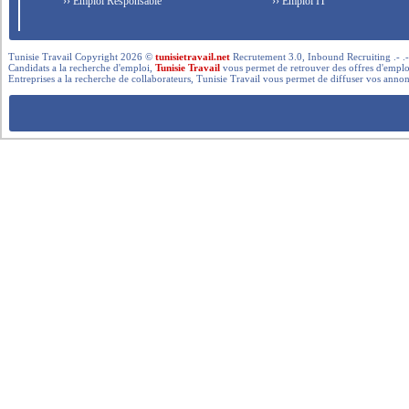
›› Emploi Responsable
›› Emploi IT
Tunisie Travail Copyright 2026 ©
tunisietravail.net
Recrutement 3.0, Inbound Recruiting .- .-.. --- 
Candidats a la recherche d'emploi,
Tunisie Travail
vous permet de retrouver des offres d'emploi 
Entreprises a la recherche de collaborateurs, Tunisie Travail vous permet de diffuser vos annon