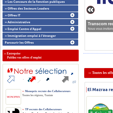
›› Les Concours de la fonction publiques
›› Offres des Secteurs Leaders
›› Offres IT
›› Administrative
Transcom rec
›› Emploi Centre d'Appel
Nous vous invitons
›› Immigration emploi à l'étranger
Parcourir les Offres
››
Entreprise
Publiez vos offres d'emploi
›› Toutes les of
El Mazraa r
››
Monoprix recrute des Collaborateurs
Toutes les régions, Tunisie
››
TP recrute des Collaborateurs