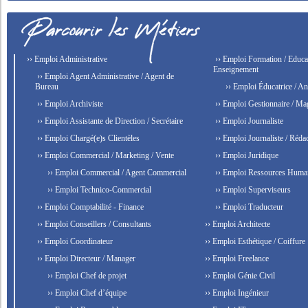
›› Emploi Administrative
›› Emploi Formation / Educat
Enseignement
›› Emploi Agent Administrative / Agent de
Bureau
›› Emploi Éducatrice / An
›› Emploi Archiviste
›› Emploi Gestionnaire / Ma
›› Emploi Assistante de Direction / Secrétaire
›› Emploi Journaliste
›› Emploi Chargé(e)s Clientèles
›› Emploi Journaliste / Rédac
›› Emploi Commercial / Marketing / Vente
›› Emploi Juridique
›› Emploi Commercial / Agent Commercial
›› Emploi Ressources Huma
›› Emploi Technico-Commercial
›› Emploi Superviseurs
›› Emploi Comptabilité - Finance
›› Emploi Traducteur
›› Emploi Conseillers / Consultants
›› Emploi Architecte
›› Emploi Coordinateur
›› Emploi Esthétique / Coiffure
›› Emploi Directeur / Manager
›› Emploi Freelance
›› Emploi Chef de projet
›› Emploi Génie Civil
›› Emploi Chef d’équipe
›› Emploi Ingénieur