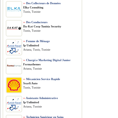
››
Des Collecteurs de Données
Elka Consulting
Tunis, Tunisie
››
Des Conducteurs
Da-Kat Corp Tunisia Security
Tunis, Tunisie
››
Femme de Ménage
Ip Unlimited
Ariana, Tunis, Tunisie
››
Chargé.e Marketing Digital Junior
Formathemes
Ariana, Tunisie
››
Mécanicien Service Rapide
Srarfi Auto
Tunis, Tunisie
››
Assistante Administrative
Ip Unlimited
Ariana, Tunisie
››
Technicien Supérieur en Soins