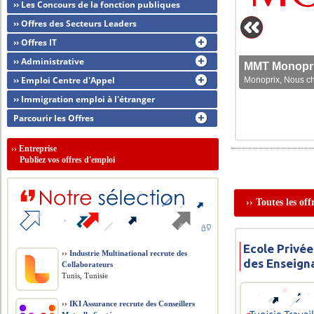
›› Les Concours de la fonction publiques
›› Offres des Secteurs Leaders
›› Offres IT
›› Administrative
MMT Monoprix
›› Emploi Centre d'Appel
Monoprix, Nous che
›› Immigration emploi à l'étranger
Parcourir les Offres
››
Entreprise
Publiez vos offres d'emploi
›› Toutes les of
Ecole Privée
››
Industrie Multinational recrute des
des Enseign
Collaborateurs
Tunis, Tunisie
››
IKI Assurance recrute des Conseillers