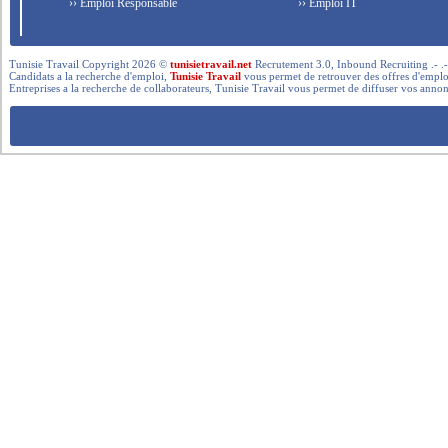
›› Emploi Responsable
›› Emploi IT
Tunisie Travail Copyright 2026 ©
tunisietravail.net
Recrutement 3.0, Inbound Recruiting .- .-.. --- 
Candidats a la recherche d'emploi,
Tunisie Travail
vous permet de retrouver des offres d'emploi 
Entreprises a la recherche de collaborateurs, Tunisie Travail vous permet de diffuser vos annon