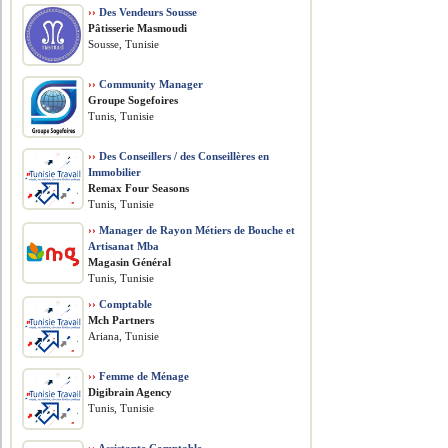
››
Des Vendeurs Sousse
Pâtisserie Masmoudi
Sousse, Tunisie
››
Community Manager
Groupe Sogefoires
Tunis, Tunisie
››
Des Conseillers / des Conseillères en
Immobilier
Remax Four Seasons
Tunis, Tunisie
››
Manager de Rayon Métiers de Bouche et
Artisanat Mba
Magasin Général
Tunis, Tunisie
››
Comptable
Mch Partners
Ariana, Tunisie
››
Femme de Ménage
Digibrain Agency
Tunis, Tunisie