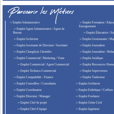
›› Emploi Administrative
›› Emploi Formation / Educat
Enseignement
›› Emploi Agent Administrative / Agent de
Bureau
›› Emploi Éducatrice / An
›› Emploi Archiviste
›› Emploi Gestionnaire / Ma
›› Emploi Assistante de Direction / Secrétaire
›› Emploi Journaliste
›› Emploi Chargé(e)s Clientèles
›› Emploi Journaliste / Rédac
›› Emploi Commercial / Marketing / Vente
›› Emploi Juridique
›› Emploi Commercial / Agent Commercial
›› Emploi Ressources Huma
›› Emploi Technico-Commercial
›› Emploi Superviseurs
›› Emploi Comptabilité - Finance
›› Emploi Traducteur
›› Emploi Conseillers / Consultants
›› Emploi Architecte
›› Emploi Coordinateur
›› Emploi Esthétique / Coiffure
›› Emploi Directeur / Manager
›› Emploi Freelance
›› Emploi Chef de projet
›› Emploi Génie Civil
›› Emploi Chef d’équipe
›› Emploi Ingénieur