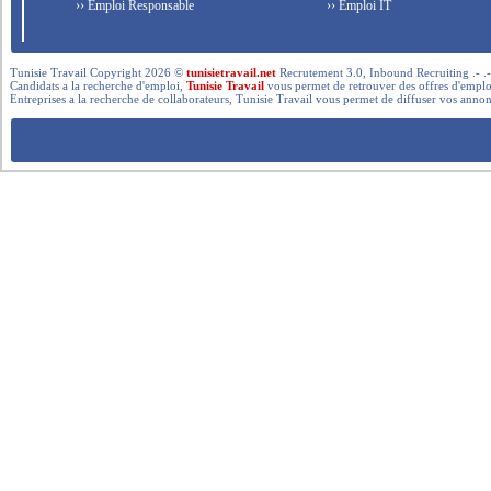
›› Emploi Responsable
›› Emploi IT
Tunisie Travail Copyright 2026 ©
tunisietravail.net
Recrutement 3.0, Inbound Recruiting .- .-.. --- 
Candidats a la recherche d'emploi,
Tunisie Travail
vous permet de retrouver des offres d'emploi 
Entreprises a la recherche de collaborateurs, Tunisie Travail vous permet de diffuser vos annon