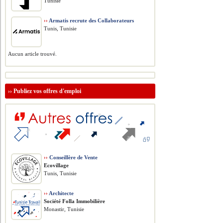
Tunisie
››
Armatis recrute des Collaborateurs
Tunis, Tunisie
Aucun article trouvé.
››
Publiez vos offres d'emploi
››
Conseillère de Vente
Ecovillage
Tunis, Tunisie
››
Architecte
Société Folla Immobilière
Monastir, Tunisie