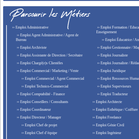
›› Emploi Administrative
›› Emploi Formation / Educat
Enseignement
›› Emploi Agent Administrative / Agent de
Bureau
›› Emploi Éducatrice / An
›› Emploi Archiviste
›› Emploi Gestionnaire / Ma
›› Emploi Assistante de Direction / Secrétaire
›› Emploi Journaliste
›› Emploi Chargé(e)s Clientèles
›› Emploi Journaliste / Rédac
›› Emploi Commercial / Marketing / Vente
›› Emploi Juridique
›› Emploi Commercial / Agent Commercial
›› Emploi Ressources Huma
›› Emploi Technico-Commercial
›› Emploi Superviseurs
›› Emploi Comptabilité - Finance
›› Emploi Traducteur
›› Emploi Conseillers / Consultants
›› Emploi Architecte
›› Emploi Coordinateur
›› Emploi Esthétique / Coiffure
›› Emploi Directeur / Manager
›› Emploi Freelance
›› Emploi Chef de projet
›› Emploi Génie Civil
›› Emploi Chef d’équipe
›› Emploi Ingénieur