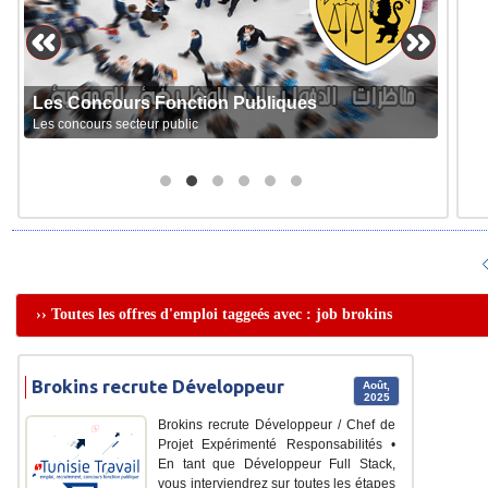
Les Concours Fonction Publiques
Les concours secteur public
›› Toutes les offres d'emploi taggeés avec : job brokins
Brokins recrute Développeur
Août,
2025
Brokins recrute Développeur / Chef de
Projet Expérimenté Responsabilités •
En tant que Développeur Full Stack,
vous interviendrez sur toutes les étapes