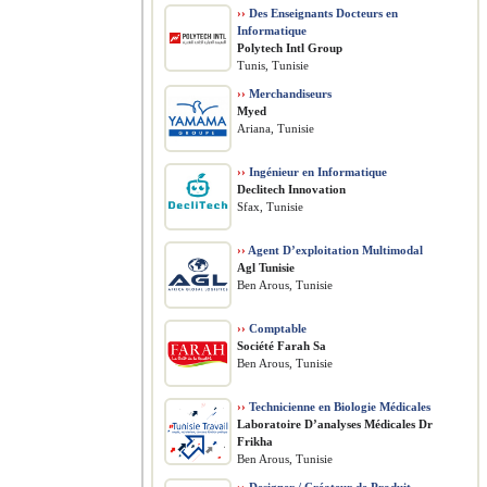
››
Des Enseignants Docteurs en
Informatique
Polytech Intl Group
Tunis, Tunisie
››
Merchandiseurs
Myed
Ariana, Tunisie
››
Ingénieur en Informatique
Declitech Innovation
Sfax, Tunisie
››
Agent D’exploitation Multimodal
Agl Tunisie
Ben Arous, Tunisie
››
Comptable
Société Farah Sa
Ben Arous, Tunisie
››
Technicienne en Biologie Médicales
Laboratoire D’analyses Médicales Dr
Frikha
Ben Arous, Tunisie