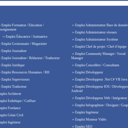
› Emploi Formation / Education /
›› Emploi Administrateur Base de donnée
nseignement
›› Emploi Administrateur réseaux
›› Emploi Éducatrice / Animatrice
›› Emploi Administrateur Système
› Emploi Gestionnaire / Magasinier
›› Emploi Chef de projet / Chef d’équipe
› Emploi Journaliste
›› Emploi Community Manager / Social
› Emploi Journaliste / Rédacteur / Traducteur
Manager
› Emploi Juridique
›› Emploi Conseillers / Consultants
› Emploi Ressources Humaines / RH
›› Emploi Développeur
› Emploi Superviseurs
›› Emploi Développeur .Net C# VB Java
› Emploi Traducteur
›› Emploi Développeur IOS / Développe
Android
mploi Architecte
›› Emploi Développeur Web / Intégrateur
mploi Esthétique / Coiffure
›› Emploi Infographiste / Designer / Grap
mploi Freelance
›› Emploi Ingénieur
mploi Génie Civil
›› Emploi Monteur Vidéo
mploi Ingénieur
›› Emploi SEO