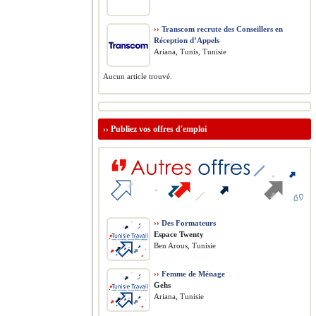
››
Transcom recrute des Conseillers en
Réception d’Appels
Ariana, Tunis, Tunisie
Aucun article trouvé.
››
Publiez vos offres d'emploi
››
Des Formateurs
Espace Twenty
Ben Arous, Tunisie
››
Femme de Ménage
Gehs
Ariana, Tunisie