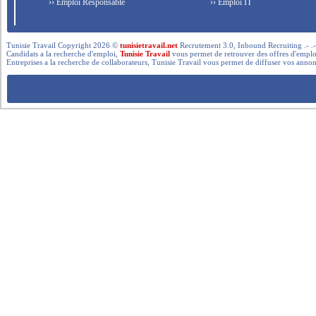
›› Emploi Responsable
›› Emploi IT
Tunisie Travail Copyright 2026 ©
tunisietravail.net
Recrutement 3.0, Inbound Recruiting .- .-.. --- 
Candidats a la recherche d'emploi,
Tunisie Travail
vous permet de retrouver des offres d'emploi 
Entreprises a la recherche de collaborateurs, Tunisie Travail vous permet de diffuser vos annon