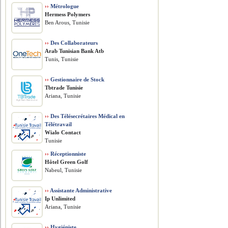
››
Métrologue
Hermess Polymers
Ben Arous, Tunisie
››
Des Collaborateurs
Arab Tunisian Bank Atb
Tunis, Tunisie
››
Gestionnaire de Stock
Tbtrade Tunisie
Ariana, Tunisie
››
Des Télésecrétaires Médical en
Télétravail
Wialo Contact
Tunisie
››
Réceptionniste
Hôtel Green Golf
Nabeul, Tunisie
››
Assistante Administrative
Ip Unlimited
Ariana, Tunisie
››
Hygiéniste