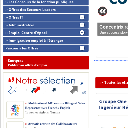
›› Les Concours de la fonction publiques
›› Offres des Secteurs Leaders
›› Offres IT
›› Administrative
Concentrix r
›› Emploi Centre d'Appel
Une success story 
›› Immigration emploi à l'étranger
Parcourir les Offres
››
Entreprise
Publiez vos offres d'emploi
›› Toutes les of
Groupe OneT
››
Multinational MC recrute Bilingual Sales
Ingénieur R
Representatives French / English
Toutes les régions, Tunisie
››
Armatis recrute des Collaborateurs