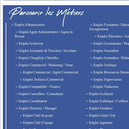
›› Emploi Administrative
›› Emploi Formation / Educat
Enseignement
›› Emploi Agent Administrative / Agent de
Bureau
›› Emploi Éducatrice / An
›› Emploi Archiviste
›› Emploi Gestionnaire / Ma
›› Emploi Assistante de Direction / Secrétaire
›› Emploi Journaliste
›› Emploi Chargé(e)s Clientèles
›› Emploi Journaliste / Rédac
›› Emploi Commercial / Marketing / Vente
›› Emploi Juridique
›› Emploi Commercial / Agent Commercial
›› Emploi Ressources Huma
›› Emploi Technico-Commercial
›› Emploi Superviseurs
›› Emploi Comptabilité - Finance
›› Emploi Traducteur
›› Emploi Conseillers / Consultants
›› Emploi Architecte
›› Emploi Coordinateur
›› Emploi Esthétique / Coiffure
›› Emploi Directeur / Manager
›› Emploi Freelance
›› Emploi Chef de projet
›› Emploi Génie Civil
›› Emploi Chef d’équipe
›› Emploi Ingénieur