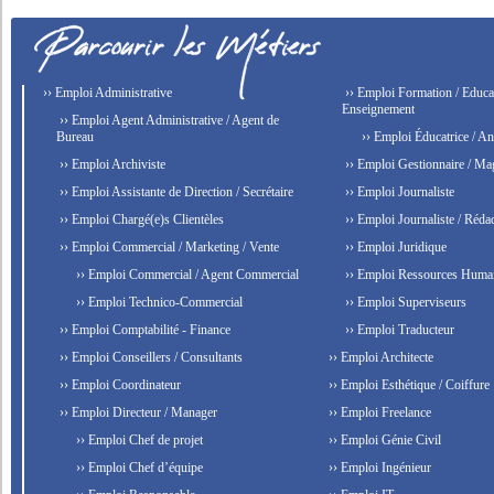
›› Emploi Administrative
›› Emploi Formation / Educat
Enseignement
›› Emploi Agent Administrative / Agent de
Bureau
›› Emploi Éducatrice / An
›› Emploi Archiviste
›› Emploi Gestionnaire / Ma
›› Emploi Assistante de Direction / Secrétaire
›› Emploi Journaliste
›› Emploi Chargé(e)s Clientèles
›› Emploi Journaliste / Rédac
›› Emploi Commercial / Marketing / Vente
›› Emploi Juridique
›› Emploi Commercial / Agent Commercial
›› Emploi Ressources Huma
›› Emploi Technico-Commercial
›› Emploi Superviseurs
›› Emploi Comptabilité - Finance
›› Emploi Traducteur
›› Emploi Conseillers / Consultants
›› Emploi Architecte
›› Emploi Coordinateur
›› Emploi Esthétique / Coiffure
›› Emploi Directeur / Manager
›› Emploi Freelance
›› Emploi Chef de projet
›› Emploi Génie Civil
›› Emploi Chef d’équipe
›› Emploi Ingénieur