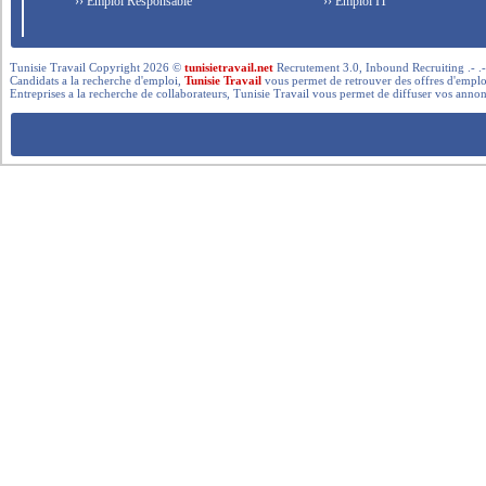
›› Emploi Responsable
›› Emploi IT
Tunisie Travail Copyright 2026 ©
tunisietravail.net
Recrutement 3.0, Inbound Recruiting .- .-.. --- 
Candidats a la recherche d'emploi,
Tunisie Travail
vous permet de retrouver des offres d'emploi 
Entreprises a la recherche de collaborateurs, Tunisie Travail vous permet de diffuser vos annon