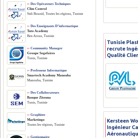
››
Des Opérateurs Techniques
Clim Control
Sidi Bouzid, Toutes les régions, Tunisie
››
Des Enseignants D’informatique
Tuto Academy
Ben Arous, Tunisie
Tunisie Pla
recrute Ing
››
Community Manager
Groupe Sogefoires
Qualité Clie
Tunis, Tunisie
››
Professeur Informatique
Smartech Academy Manouba
Manouba, Tunisie
››
Des Collaborateurs
Banque Zitouna
Tunis, Tunisie
››
Graphiste
Kersteen Wo
Marketingo
Toutes les régions, Tunisie
Ingénieur Ca
Aéronautiq
››
Gestionnaire