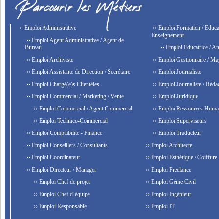
›› Emploi Administrative
›› Emploi Formation / Educat
Enseignement
›› Emploi Agent Administrative / Agent de
Bureau
›› Emploi Éducatrice / An
›› Emploi Archiviste
›› Emploi Gestionnaire / Ma
›› Emploi Assistante de Direction / Secrétaire
›› Emploi Journaliste
›› Emploi Chargé(e)s Clientèles
›› Emploi Journaliste / Rédac
›› Emploi Commercial / Marketing / Vente
›› Emploi Juridique
›› Emploi Commercial / Agent Commercial
›› Emploi Ressources Huma
›› Emploi Technico-Commercial
›› Emploi Superviseurs
›› Emploi Comptabilité - Finance
›› Emploi Traducteur
›› Emploi Conseillers / Consultants
›› Emploi Architecte
›› Emploi Coordinateur
›› Emploi Esthétique / Coiffure
›› Emploi Directeur / Manager
›› Emploi Freelance
›› Emploi Chef de projet
›› Emploi Génie Civil
›› Emploi Chef d’équipe
›› Emploi Ingénieur
›› Emploi Responsable
›› Emploi IT