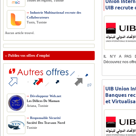
Union Inter
Toutes les régions, Tunisie
UIB recrute 
››
Industrie Multinational recrute des
Collaborateurs
Tunis, Tunisie
Aucun article trouvé.
››
Publiez vos offres d'emploi
IL N’Y A PAS D
Découvrez nos offre
UIB Union In
Banques rec
››
Développeur Web.net
et Virtualis
Les Délices De Maman
Ariana, Tunisie
››
Responsable Sécurité
Société Des Travaux Nord
Tunisie