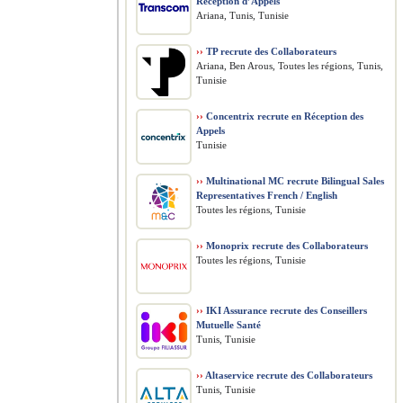
Réception d’Appels
Ariana, Tunis, Tunisie
››
TP recrute des Collaborateurs
Ariana, Ben Arous, Toutes les régions, Tunis,
Tunisie
››
Concentrix recrute en Réception des
Appels
Tunisie
››
Multinational MC recrute Bilingual Sales
Representatives French / English
Toutes les régions, Tunisie
››
Monoprix recrute des Collaborateurs
Toutes les régions, Tunisie
››
IKI Assurance recrute des Conseillers
Mutuelle Santé
Tunis, Tunisie
››
Altaservice recrute des Collaborateurs
Tunis, Tunisie