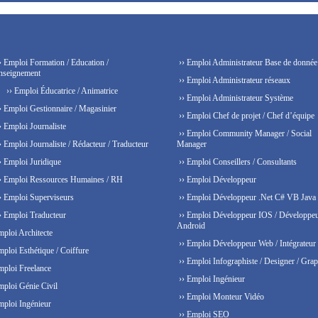
› Emploi Formation / Education /
›› Emploi Administrateur Base de donnée
nseignement
›› Emploi Administrateur réseaux
›› Emploi Éducatrice / Animatrice
›› Emploi Administrateur Système
› Emploi Gestionnaire / Magasinier
›› Emploi Chef de projet / Chef d’équipe
› Emploi Journaliste
›› Emploi Community Manager / Social
› Emploi Journaliste / Rédacteur / Traducteur
Manager
› Emploi Juridique
›› Emploi Conseillers / Consultants
› Emploi Ressources Humaines / RH
›› Emploi Développeur
› Emploi Superviseurs
›› Emploi Développeur .Net C# VB Java
› Emploi Traducteur
›› Emploi Développeur IOS / Développe
Android
mploi Architecte
›› Emploi Développeur Web / Intégrateur
mploi Esthétique / Coiffure
›› Emploi Infographiste / Designer / Grap
mploi Freelance
›› Emploi Ingénieur
mploi Génie Civil
›› Emploi Monteur Vidéo
mploi Ingénieur
›› Emploi SEO