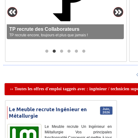
TP recrute des Collaborateurs
TP recrute encore, toujours et plus que jamais !
›› Toutes les offres d'emploi taggeés avec : ingénieur / technicien sup
Le Meuble recrute Ingénieur en
Juin,
2026
Métallurgie
Le Meuble recrute Un Ingénieur en
Métallurgie Vos principales
fonctionnalité Concevoir et mettre à jour