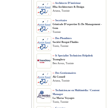
››
Architecte D’intérieur
Hba Architecture & Design
Ariana, Tunisie
››
Secrétaire
Générale D’expertise Et De Management -
Gem
Tunisie
››
Des Plombiers
Société Rezgui Fluides
Tunis, Tunisie
››
It Specialist Technicien Helpdesk
Transglory
Ben Arous, Tunisie
››
Des Gestionnaires
Ak Conseil
Ariana, Tunisie
››
Technicien.ne en Multimédia / Content
Manager
La Marsa Voyages
Tunis, Tunisie