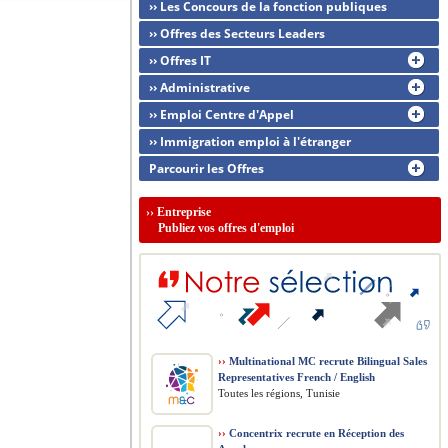
›› Les Concours de la fonction publiques
›› Offres des Secteurs Leaders
›› Offres IT
›› Administrative
›› Emploi Centre d'Appel
›› Immigration emploi à l'étranger
Parcourir les Offres
››
Entreprise
Publiez vos offres d'emploi
››
Multinational MC recrute Bilingual Sales
Representatives French / English
Toutes les régions, Tunisie
››
Concentrix recrute en Réception des