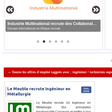
Industrie Multinational recrute des Collaborateurs
Groupe International en Afrique recrute.
›› Toutes les offres d'emploi taggeés avec : ingénieur / technicien su
Le Meuble recrute Ingénieur en
Juin,
2026
Métallurgie
Le Meuble recrute Un Ingénieur en
Métallurgie Vos principales
fonctionnalité Concevoir et mettre à jour