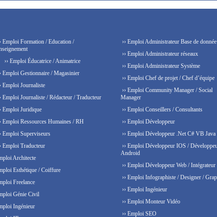
› Emploi Formation / Education /
›› Emploi Administrateur Base de donnée
nseignement
›› Emploi Administrateur réseaux
›› Emploi Éducatrice / Animatrice
›› Emploi Administrateur Système
› Emploi Gestionnaire / Magasinier
›› Emploi Chef de projet / Chef d’équipe
› Emploi Journaliste
›› Emploi Community Manager / Social
› Emploi Journaliste / Rédacteur / Traducteur
Manager
› Emploi Juridique
›› Emploi Conseillers / Consultants
› Emploi Ressources Humaines / RH
›› Emploi Développeur
› Emploi Superviseurs
›› Emploi Développeur .Net C# VB Java
› Emploi Traducteur
›› Emploi Développeur IOS / Développe
Android
mploi Architecte
›› Emploi Développeur Web / Intégrateur
mploi Esthétique / Coiffure
›› Emploi Infographiste / Designer / Grap
mploi Freelance
›› Emploi Ingénieur
mploi Génie Civil
›› Emploi Monteur Vidéo
mploi Ingénieur
›› Emploi SEO