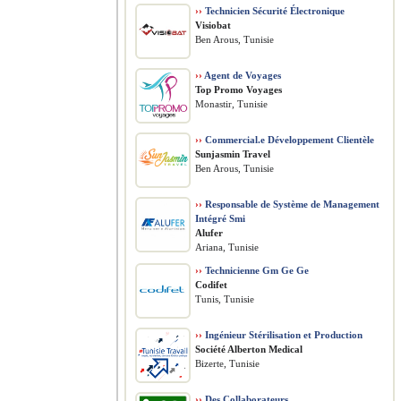
››
Technicien Sécurité Électronique
Visiobat
Ben Arous, Tunisie
››
Agent de Voyages
Top Promo Voyages
Monastir, Tunisie
››
Commercial.e Développement Clientèle
Sunjasmin Travel
Ben Arous, Tunisie
››
Responsable de Système de Management
Intégré Smi
Alufer
Ariana, Tunisie
››
Technicienne Gm Ge Ge
Codifet
Tunis, Tunisie
››
Ingénieur Stérilisation et Production
Société Alberton Medical
Bizerte, Tunisie
››
Des Collaborateurs