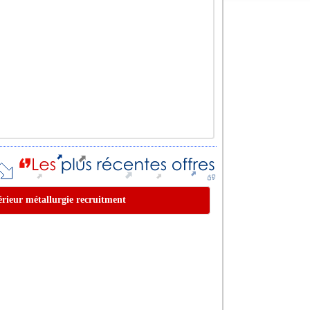
périeur métallurgie recruitment