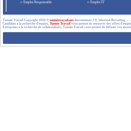
›› Emploi Responsable
›› Emploi IT
Tunisie Travail Copyright 2026 ©
tunisietravail.net
Recrutement 3.0, Inbound Recruiting .- .-.. --- 
Candidats a la recherche d'emploi,
Tunisie Travail
vous permet de retrouver des offres d'emploi 
Entreprises a la recherche de collaborateurs, Tunisie Travail vous permet de diffuser vos annon