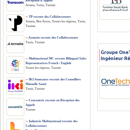
Réception d’Appels
Ariana, Tunis, Tunisie
››
TP recrute des Collaborateurs
Ariana, Ben Arous, Toutes les régions, Tunis,
Tunisie
››
Armatis recrute des Collaborateurs
Tunis, Tunisie
Groupe OneT
Ingénieur R
››
Multinational MC recrute Bilingual Sales
Representatives French / English
Toutes les régions, Tunisie
››
IKI Assurance recrute des Conseillers
Mutuelle Santé
Tunis, Tunisie
››
Concentrix recrute en Réception des
Appels
Tunisie
››
Industrie Multinational recrute des
Collaborateurs