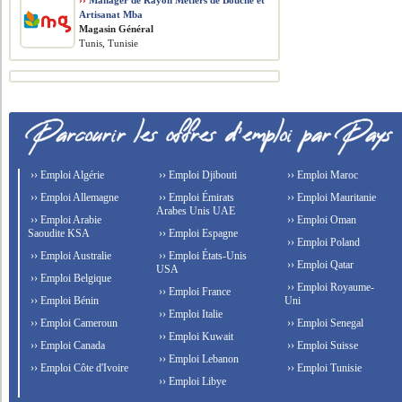
››
Manager de Rayon Métiers de Bouche et
Artisanat Mba
Magasin Général
Tunis, Tunisie
›› Emploi Algérie
›› Emploi Djibouti
›› Emploi Maroc
›› Emploi Allemagne
›› Emploi Émirats
›› Emploi Mauritanie
Arabes Unis UAE
›› Emploi Arabie
›› Emploi Oman
Saoudite KSA
›› Emploi Espagne
›› Emploi Poland
›› Emploi Australie
›› Emploi États-Unis
›› Emploi Qatar
USA
›› Emploi Belgique
›› Emploi Royaume-
›› Emploi France
›› Emploi Bénin
Uni
›› Emploi Italie
›› Emploi Cameroun
›› Emploi Senegal
›› Emploi Kuwait
›› Emploi Canada
›› Emploi Suisse
›› Emploi Lebanon
›› Emploi Côte d'Ivoire
›› Emploi Tunisie
›› Emploi Libye