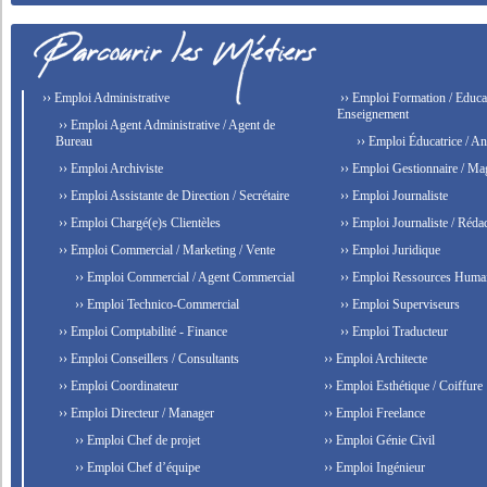
›› Emploi Administrative
›› Emploi Formation / Educat
Enseignement
›› Emploi Agent Administrative / Agent de
Bureau
›› Emploi Éducatrice / An
›› Emploi Archiviste
›› Emploi Gestionnaire / Ma
›› Emploi Assistante de Direction / Secrétaire
›› Emploi Journaliste
›› Emploi Chargé(e)s Clientèles
›› Emploi Journaliste / Rédac
›› Emploi Commercial / Marketing / Vente
›› Emploi Juridique
›› Emploi Commercial / Agent Commercial
›› Emploi Ressources Huma
›› Emploi Technico-Commercial
›› Emploi Superviseurs
›› Emploi Comptabilité - Finance
›› Emploi Traducteur
›› Emploi Conseillers / Consultants
›› Emploi Architecte
›› Emploi Coordinateur
›› Emploi Esthétique / Coiffure
›› Emploi Directeur / Manager
›› Emploi Freelance
›› Emploi Chef de projet
›› Emploi Génie Civil
›› Emploi Chef d’équipe
›› Emploi Ingénieur