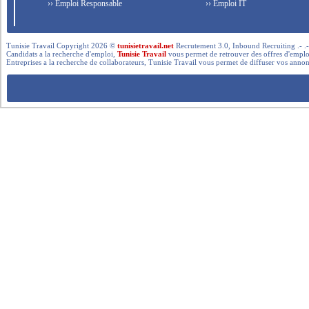
›› Emploi Responsable
›› Emploi IT
Tunisie Travail Copyright 2026 ©
tunisietravail.net
Recrutement 3.0, Inbound Recruiting .- .-.. --- 
Candidats a la recherche d'emploi,
Tunisie Travail
vous permet de retrouver des offres d'emploi 
Entreprises a la recherche de collaborateurs, Tunisie Travail vous permet de diffuser vos annon