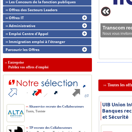
›› Les Concours de la fonction publiques
›› Offres des Secteurs Leaders
›› Offres IT
›› Administrative
Transcom rec
›› Emploi Centre d'Appel
Nous vous invitons
›› Immigration emploi à l'étranger
Parcourir les Offres
››
Entreprise
Publiez vos offres d'emploi
›› Toutes les of
UIB Union In
››
Altaservice recrute des Collaborateurs
Banques rec
Tunis, Tunisie
et Sécurité
››
TP recrute des Collaborateurs