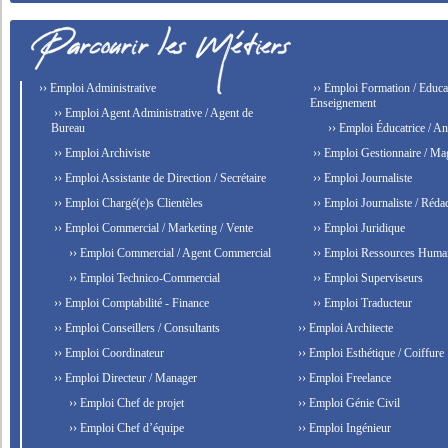
›› Emploi Administrative
›› Emploi Formation / Educat
Enseignement
›› Emploi Agent Administrative / Agent de
Bureau
›› Emploi Éducatrice / An
›› Emploi Archiviste
›› Emploi Gestionnaire / Ma
›› Emploi Assistante de Direction / Secrétaire
›› Emploi Journaliste
›› Emploi Chargé(e)s Clientèles
›› Emploi Journaliste / Rédac
›› Emploi Commercial / Marketing / Vente
›› Emploi Juridique
›› Emploi Commercial / Agent Commercial
›› Emploi Ressources Huma
›› Emploi Technico-Commercial
›› Emploi Superviseurs
›› Emploi Comptabilité - Finance
›› Emploi Traducteur
›› Emploi Conseillers / Consultants
›› Emploi Architecte
›› Emploi Coordinateur
›› Emploi Esthétique / Coiffure
›› Emploi Directeur / Manager
›› Emploi Freelance
›› Emploi Chef de projet
›› Emploi Génie Civil
›› Emploi Chef d’équipe
›› Emploi Ingénieur