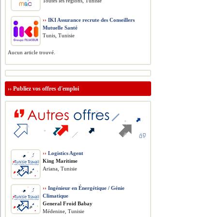
Toutes les régions, Tunisie
››
IKI Assurance recrute des Conseillers
Mutuelle Santé
Tunis, Tunisie
Aucun article trouvé.
››
Publiez vos offres d'emploi
››
Logistics Agent
King Maritime
Ariana, Tunisie
››
Ingénieur en Énergétique / Génie
Climatique
General Froid Babay
Médenine, Tunisie