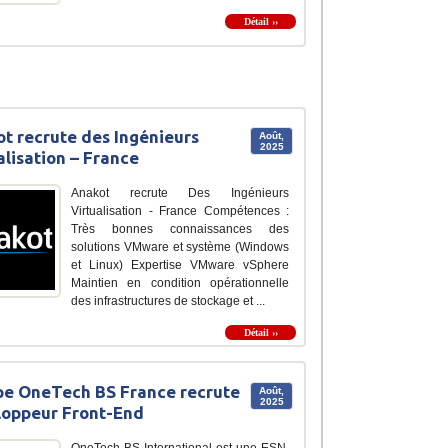
Détail ››
t recrute des Ingénieurs
Août,
2025
alisation – France
Anakot recrute Des Ingénieurs
Virtualisation - France Compétences :
Très bonnes connaissances des
solutions VMware et système (Windows
et Linux) Expertise VMware vSphere
Maintien en condition opérationnelle
des infrastructures de stockage et ...
Détail ››
e OneTech BS France recrute
Août,
2025
oppeur Front-End
OneTech BS International est une ESN,