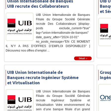
Union Internationale de Banques
UIB U
UIB recrute des Collaborateurs
Banqu
et Sé
UIB Union Internationale de Banques
Filiale du Groupe Société Générale
recrute Des Collaborateurs [display-
posts exclude_current="true"
tag="union-internationale-de-banques"
date_query_after="2024-10-01"
no_posts_message="EN CE MOMENT
IL N’Y A PAS D’OFFRES D’EMPLOI DISPONIBLES" ]
Découvrez nos offres d’emploi ...
Détail ››
UIB Union Internationale de
Group
Banques recrute Ingénieur Système
Ingén
et Virtualisation
UIB Union Internationale de Banques
Filiale du Groupe Société Générale
recrute Ingénieur Système et
Virtualisation Votre environnement Au
sein d’une banque filiale d’un grand