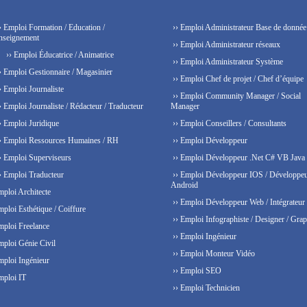
› Emploi Formation / Education /
›› Emploi Administrateur Base de donnée
nseignement
›› Emploi Administrateur réseaux
›› Emploi Éducatrice / Animatrice
›› Emploi Administrateur Système
› Emploi Gestionnaire / Magasinier
›› Emploi Chef de projet / Chef d’équipe
› Emploi Journaliste
›› Emploi Community Manager / Social
› Emploi Journaliste / Rédacteur / Traducteur
Manager
› Emploi Juridique
›› Emploi Conseillers / Consultants
› Emploi Ressources Humaines / RH
›› Emploi Développeur
› Emploi Superviseurs
›› Emploi Développeur .Net C# VB Java
› Emploi Traducteur
›› Emploi Développeur IOS / Développe
Android
mploi Architecte
›› Emploi Développeur Web / Intégrateur
mploi Esthétique / Coiffure
›› Emploi Infographiste / Designer / Grap
mploi Freelance
›› Emploi Ingénieur
mploi Génie Civil
›› Emploi Monteur Vidéo
mploi Ingénieur
›› Emploi SEO
mploi IT
›› Emploi Technicien