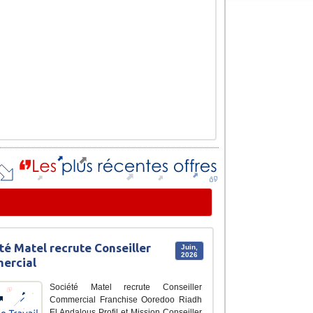
té Matel recrute Conseiller
Juin,
2026
ercial
Société Matel recrute Conseiller
Commercial Franchise Ooredoo Riadh
El Andalous Profil et Mission Conseiller