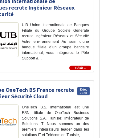
nion Internationale de
es recrute Ingénieur Réseaux
curité
UIB Union Internationale de Banques
Filiale du Groupe Société Générale
recrute Ingénieur Réseaux et Sécurité
Votre environnement Au sein d’une
banque filiale d’un groupe bancaire
international, vous intégrerez le Pôle
Support & ...
Détail ››
e OneTech BS France recrute
Déc,
2025
ieur Sécurité Cloud
OneTech B.S. International est une
ESN, filiale de OneTech Business
Solutions S.A. Tunisie; intégrateur de
Solutions IT. Nous sommes un des
premiers intégrateurs leader dans les
solutions IT et Télécom en Tunisie, ...