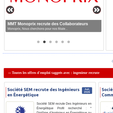
MMT Monoprix recrute des Collaborateurs
Monoprix, Nous cherchons pour nos filiale...
›› Toutes les offres d'emploi taggeés avec : ingenieur recrute
Société SEM recrute des Ingénieurs
Socié
Juil,
2026
en Énergétique
Comm
Société SEM recrute Des Ingénieurs en
Énergétique Profil recherché : *
Diplôme d’Ingénieur en Énergétique ou