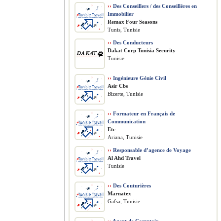
››
Des Conseillers / des Conseillères en
Immobilier
Remax Four Seasons
Tunis, Tunisie
››
Des Conducteurs
Dakat Corp Tunisia Security
Tunisie
››
Ingénieure Génie Civil
Asir Cbs
Bizerte, Tunisie
››
Formateur en Français de
Communication
Etc
Ariana, Tunisie
››
Responsable d’agence de Voyage
Al Ahd Travel
Tunisie
››
Des Couturières
Marnatex
Gafsa, Tunisie