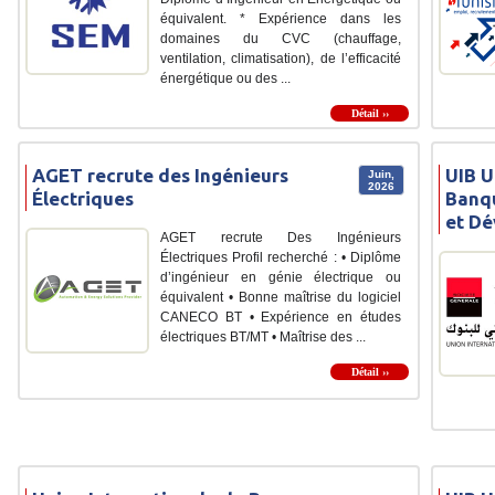
équivalent. * Expérience dans les
domaines du CVC (chauffage,
ventilation, climatisation), de l’efficacité
énergétique ou des ...
Détail ››
AGET recrute des Ingénieurs
UIB U
Juin,
2026
Électriques
Banqu
et D
AGET recrute Des Ingénieurs
Électriques Profil recherché : • Diplôme
d’ingénieur en génie électrique ou
équivalent • Bonne maîtrise du logiciel
CANECO BT • Expérience en études
électriques BT/MT • Maîtrise des ...
Détail ››