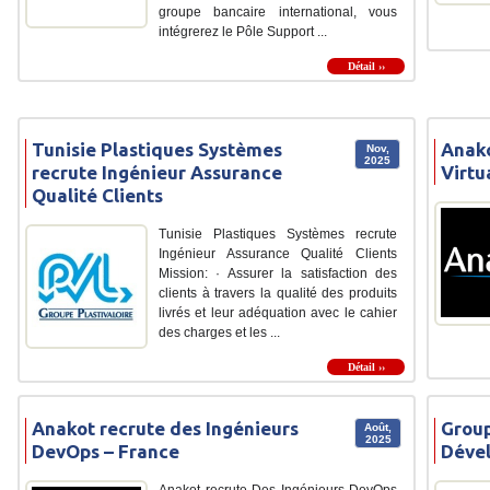
groupe bancaire international, vous
intégrerez le Pôle Support ...
Détail ››
Tunisie Plastiques Systèmes
Anako
Nov,
2025
recrute Ingénieur Assurance
Virtu
Qualité Clients
Tunisie Plastiques Systèmes recrute
Ingénieur Assurance Qualité Clients
Mission: · Assurer la satisfaction des
clients à travers la qualité des produits
livrés et leur adéquation avec le cahier
des charges et les ...
Détail ››
Anakot recrute des Ingénieurs
Group
Août,
2025
DevOps – France
Dével
Anakot recrute Des Ingénieurs DevOps