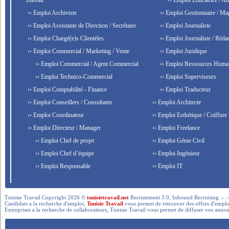
Bureau
›› Emploi Éducatrice / An
›› Emploi Archiviste
›› Emploi Gestionnaire / Ma
›› Emploi Assistante de Direction / Secrétaire
›› Emploi Journaliste
›› Emploi Chargé(e)s Clientèles
›› Emploi Journaliste / Rédac
›› Emploi Commercial / Marketing / Vente
›› Emploi Juridique
›› Emploi Commercial / Agent Commercial
›› Emploi Ressources Huma
›› Emploi Technico-Commercial
›› Emploi Superviseurs
›› Emploi Comptabilité - Finance
›› Emploi Traducteur
›› Emploi Conseillers / Consultants
›› Emploi Architecte
›› Emploi Coordinateur
›› Emploi Esthétique / Coiffure
›› Emploi Directeur / Manager
›› Emploi Freelance
›› Emploi Chef de projet
›› Emploi Génie Civil
›› Emploi Chef d’équipe
›› Emploi Ingénieur
›› Emploi Responsable
›› Emploi IT
Tunisie Travail Copyright 2026 ©
tunisietravail.net
Recrutement 3.0, Inbound Recruiting .- .-.. --- 
Candidats a la recherche d'emploi,
Tunisie Travail
vous permet de retrouver des offres d'emploi 
Entreprises a la recherche de collaborateurs, Tunisie Travail vous permet de diffuser vos annon