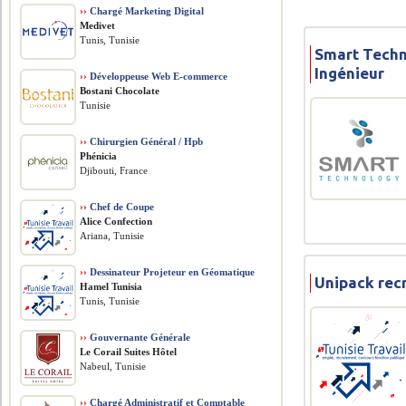
››
Chargé Marketing Digital
Medivet
Tunis, Tunisie
Smart Techn
Ingénieur
››
Développeuse Web E-commerce
Bostani Chocolate
Tunisie
››
Chirurgien Général / Hpb
Phénicia
Djibouti, France
››
Chef de Coupe
Alice Confection
Ariana, Tunisie
››
Dessinateur Projeteur en Géomatique
Unipack rec
Hamel Tunisia
Tunis, Tunisie
››
Gouvernante Générale
Le Corail Suites Hôtel
Nabeul, Tunisie
››
Chargé Administratif et Comptable