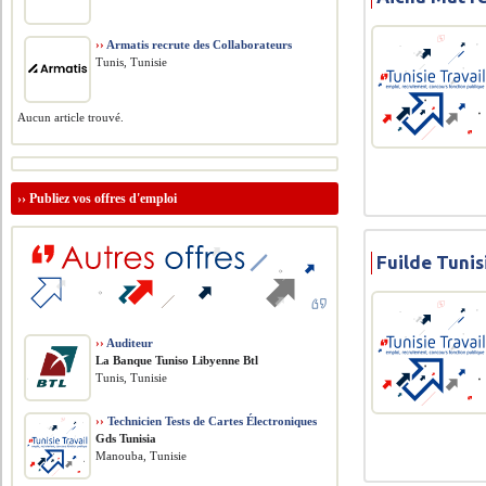
››
Armatis recrute des Collaborateurs
Tunis, Tunisie
Aucun article trouvé.
››
Publiez vos offres d'emploi
Fuilde Tunis
››
Auditeur
La Banque Tuniso Libyenne Btl
Tunis, Tunisie
››
Technicien Tests de Cartes Électroniques
Gds Tunisia
Manouba, Tunisie