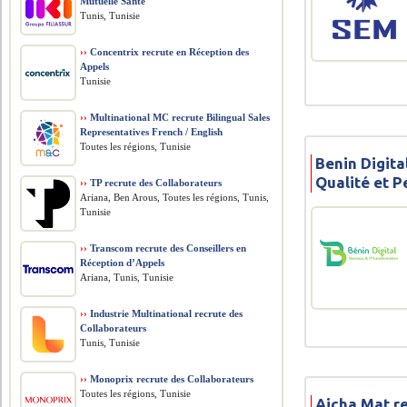
Mutuelle Santé
Tunis, Tunisie
››
Concentrix recrute en Réception des
Appels
Tunisie
››
Multinational MC recrute Bilingual Sales
Representatives French / English
Toutes les régions, Tunisie
Benin Digita
Qualité et 
››
TP recrute des Collaborateurs
Ariana, Ben Arous, Toutes les régions, Tunis,
Tunisie
››
Transcom recrute des Conseillers en
Réception d’Appels
Ariana, Tunis, Tunisie
››
Industrie Multinational recrute des
Collaborateurs
Tunis, Tunisie
››
Monoprix recrute des Collaborateurs
Toutes les régions, Tunisie
Aicha Mat r