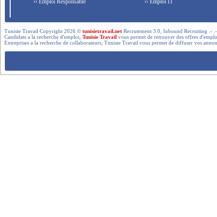
›› Emploi Responsable
›› Emploi IT
Tunisie Travail Copyright 2026 ©
tunisietravail.net
Recrutement 3.0, Inbound Recruiting .- .-.. --- 
Candidats a la recherche d'emploi,
Tunisie Travail
vous permet de retrouver des offres d'emploi 
Entreprises a la recherche de collaborateurs, Tunisie Travail vous permet de diffuser vos annon