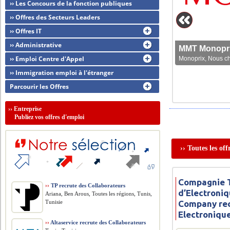
›› Les Concours de la fonction publiques
›› Offres des Secteurs Leaders
›› Offres IT
›› Administrative
MMT Monoprix
›› Emploi Centre d'Appel
Monoprix, Nous che
›› Immigration emploi à l'étranger
Parcourir les Offres
››
Entreprise
Publiez vos offres d'emploi
›› Toutes les of
Compagnie 
››
TP recrute des Collaborateurs
d’Electroniq
Ariana, Ben Arous, Toutes les régions, Tunis,
Tunisie
Company rec
Electroniqu
››
Altaservice recrute des Collaborateurs