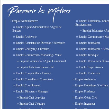
›› Emploi Administrative
›› Emploi Formation / Educat
Enseignement
›› Emploi Agent Administrative / Agent de
Bureau
›› Emploi Éducatrice / An
›› Emploi Archiviste
›› Emploi Gestionnaire / Ma
›› Emploi Assistante de Direction / Secrétaire
›› Emploi Journaliste
›› Emploi Chargé(e)s Clientèles
›› Emploi Journaliste / Rédac
›› Emploi Commercial / Marketing / Vente
›› Emploi Juridique
›› Emploi Commercial / Agent Commercial
›› Emploi Ressources Huma
›› Emploi Technico-Commercial
›› Emploi Superviseurs
›› Emploi Comptabilité - Finance
›› Emploi Traducteur
›› Emploi Conseillers / Consultants
›› Emploi Architecte
›› Emploi Coordinateur
›› Emploi Esthétique / Coiffure
›› Emploi Directeur / Manager
›› Emploi Freelance
›› Emploi Chef de projet
›› Emploi Génie Civil
›› Emploi Chef d’équipe
›› Emploi Ingénieur