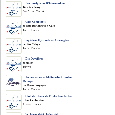
››
Des Enseignants D’informatique
Tuto Academy
Ben Arous, Tunisie
››
Chef Comptable
Société Restauration Café
Tunis, Tunisie
››
Ingénieur Hydraulicien Aménagiste
Société Yahya
Tunis, Tunisie
››
Des Ouvrières
Somatex
Tunisie
››
Technicien.ne en Multimédia / Content
Manager
La Marsa Voyages
Tunis, Tunisie
››
Chef de Chaine de Production Textile
Kline Confection
Ariana, Tunisie
››
Ingénieur Génie Industriel