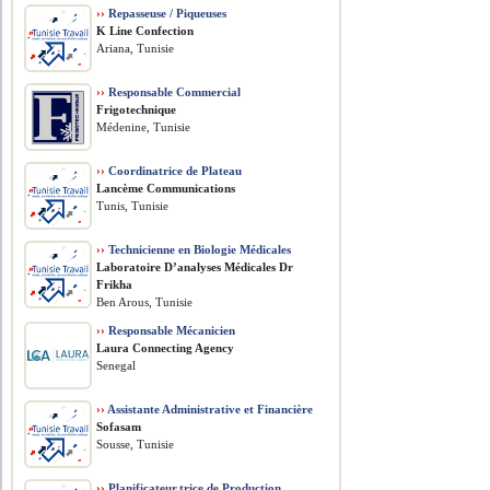
››
Repasseuse / Piqueuses
K Line Confection
Ariana, Tunisie
››
Responsable Commercial
Frigotechnique
Médenine, Tunisie
››
Coordinatrice de Plateau
Lancème Communications
Tunis, Tunisie
››
Technicienne en Biologie Médicales
Laboratoire D’analyses Médicales Dr
Frikha
Ben Arous, Tunisie
››
Responsable Mécanicien
Laura Connecting Agency
Senegal
››
Assistante Administrative et Financière
Sofasam
Sousse, Tunisie
››
Planificateur.trice de Production