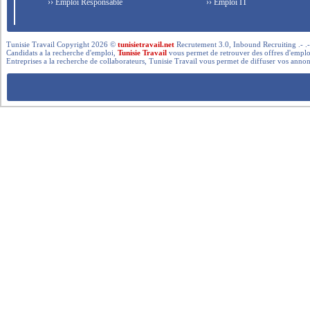
›› Emploi Responsable
›› Emploi IT
Tunisie Travail Copyright 2026 ©
tunisietravail.net
Recrutement 3.0, Inbound Recruiting .- .-.. --- 
Candidats a la recherche d'emploi,
Tunisie Travail
vous permet de retrouver des offres d'emploi 
Entreprises a la recherche de collaborateurs, Tunisie Travail vous permet de diffuser vos annon