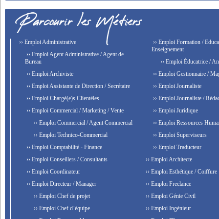
›› Emploi Administrative
›› Emploi Formation / Educat
Enseignement
›› Emploi Agent Administrative / Agent de
Bureau
›› Emploi Éducatrice / An
›› Emploi Archiviste
›› Emploi Gestionnaire / Ma
›› Emploi Assistante de Direction / Secrétaire
›› Emploi Journaliste
›› Emploi Chargé(e)s Clientèles
›› Emploi Journaliste / Rédac
›› Emploi Commercial / Marketing / Vente
›› Emploi Juridique
›› Emploi Commercial / Agent Commercial
›› Emploi Ressources Huma
›› Emploi Technico-Commercial
›› Emploi Superviseurs
›› Emploi Comptabilité - Finance
›› Emploi Traducteur
›› Emploi Conseillers / Consultants
›› Emploi Architecte
›› Emploi Coordinateur
›› Emploi Esthétique / Coiffure
›› Emploi Directeur / Manager
›› Emploi Freelance
›› Emploi Chef de projet
›› Emploi Génie Civil
›› Emploi Chef d’équipe
›› Emploi Ingénieur