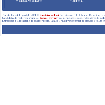
›› Emploi Responsable
›› Emploi IT
Tunisie Travail Copyright 2026 ©
tunisietravail.net
Recrutement 3.0, Inbound Recruiting .- .-.. --- 
Candidats a la recherche d'emploi,
Tunisie Travail
vous permet de retrouver des offres d'emploi 
Entreprises a la recherche de collaborateurs, Tunisie Travail vous permet de diffuser vos annon