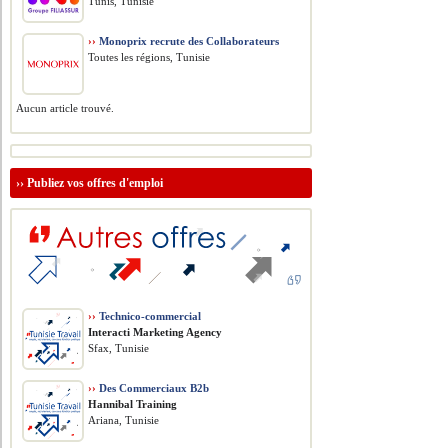
Tunis, Tunisie
››
Monoprix recrute des Collaborateurs
Toutes les régions, Tunisie
Aucun article trouvé.
››
Publiez vos offres d'emploi
››
Technico-commercial
Interacti Marketing Agency
Sfax, Tunisie
››
Des Commerciaux B2b
Hannibal Training
Ariana, Tunisie