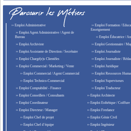
›› Emploi Administrative
›› Emploi Formation / Educat
Enseignement
›› Emploi Agent Administrative / Agent de
Bureau
›› Emploi Éducatrice / An
›› Emploi Archiviste
›› Emploi Gestionnaire / Ma
›› Emploi Assistante de Direction / Secrétaire
›› Emploi Journaliste
›› Emploi Chargé(e)s Clientèles
›› Emploi Journaliste / Rédac
›› Emploi Commercial / Marketing / Vente
›› Emploi Juridique
›› Emploi Commercial / Agent Commercial
›› Emploi Ressources Huma
›› Emploi Technico-Commercial
›› Emploi Superviseurs
›› Emploi Comptabilité - Finance
›› Emploi Traducteur
›› Emploi Conseillers / Consultants
›› Emploi Architecte
›› Emploi Coordinateur
›› Emploi Esthétique / Coiffure
›› Emploi Directeur / Manager
›› Emploi Freelance
›› Emploi Chef de projet
›› Emploi Génie Civil
›› Emploi Chef d’équipe
›› Emploi Ingénieur