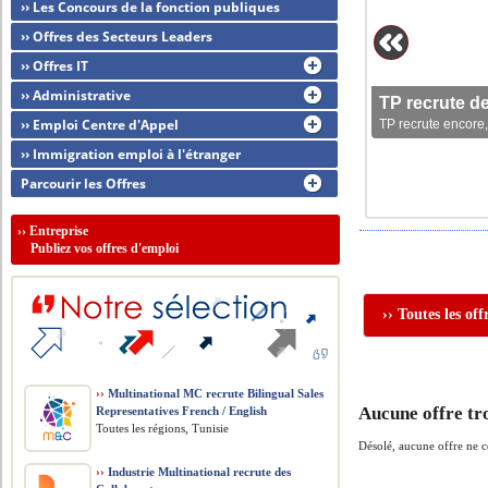
›› Les Concours de la fonction publiques
›› Offres des Secteurs Leaders
›› Offres IT
›› Administrative
TP recrute d
›› Emploi Centre d'Appel
TP recrute encore,
›› Immigration emploi à l'étranger
Parcourir les Offres
››
Entreprise
Publiez vos offres d'emploi
›› Toutes les of
››
Multinational MC recrute Bilingual Sales
Aucune offre tr
Representatives French / English
Toutes les régions, Tunisie
Désolé, aucune offre ne 
››
Industrie Multinational recrute des