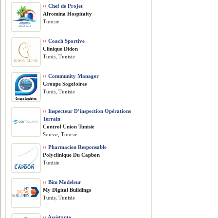
››
Chef de Projet
Afromina Hospitaity
Tunisie
››
Coach Sportive
Clinique Didon
Tunis, Tunisie
››
Community Manager
Groupe Sogefoires
Tunis, Tunisie
››
Inspecteur D’inspection Opérations
Terrain
Control Union Tunisie
Sousse, Tunisie
››
Pharmacien Responsable
Polyclinique Du Capbon
Tunisie
››
Bim Modeleur
My Digital Buildings
Tunis, Tunisie
››
Assistante