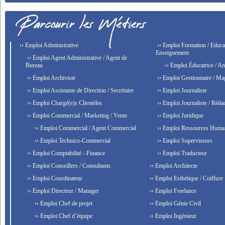
›› Emploi Administrative
›› Emploi Formation / Educat
Enseignement
›› Emploi Agent Administrative / Agent de
Bureau
›› Emploi Éducatrice / An
›› Emploi Archiviste
›› Emploi Gestionnaire / Ma
›› Emploi Assistante de Direction / Secrétaire
›› Emploi Journaliste
›› Emploi Chargé(e)s Clientèles
›› Emploi Journaliste / Rédac
›› Emploi Commercial / Marketing / Vente
›› Emploi Juridique
›› Emploi Commercial / Agent Commercial
›› Emploi Ressources Huma
›› Emploi Technico-Commercial
›› Emploi Superviseurs
›› Emploi Comptabilité - Finance
›› Emploi Traducteur
›› Emploi Conseillers / Consultants
›› Emploi Architecte
›› Emploi Coordinateur
›› Emploi Esthétique / Coiffure
›› Emploi Directeur / Manager
›› Emploi Freelance
›› Emploi Chef de projet
›› Emploi Génie Civil
›› Emploi Chef d’équipe
›› Emploi Ingénieur