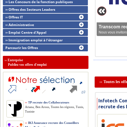
›› Les Concours de la fonction publiques
›› Offres des Secteurs Leaders
›› Offres IT
›› Administrative
Transcom rec
›› Emploi Centre d'Appel
Nous vous invitons
›› Immigration emploi à l'étranger
Parcourir les Offres
››
Entreprise
Publiez vos offres d'emploi
›› Toutes les of
Infotech Con
››
TP recrute des Collaborateurs
recrute des
Ariana, Ben Arous, Toutes les régions, Tunis,
Tunisie
››
IKI Assurance recrute des Conseillers