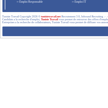
›› Emploi Responsable
›› Emploi IT
Tunisie Travail Copyright 2026 ©
tunisietravail.net
Recrutement 3.0, Inbound Recruiting .- .-.. --- 
Candidats a la recherche d'emploi,
Tunisie Travail
vous permet de retrouver des offres d'emploi 
Entreprises a la recherche de collaborateurs, Tunisie Travail vous permet de diffuser vos annon