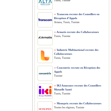
Tunis, Tunisie
››
Transcom recrute des Conseillers en
Réception d’Appels
Ariana, Tunis, Tunisie
››
Armatis recrute des Collaborateurs
Tunis, Tunisie
››
Industrie Multinational recrute des
Collaborateurs
Tunis, Tunisie
››
Concentrix recrute en Réception des
Appels
Tunisie
››
IKI Assurance recrute des Conseillers
Mutuelle Santé
Tunis, Tunisie
››
Monoprix recrute des Collaborateurs
Toutes les régions, Tunisie