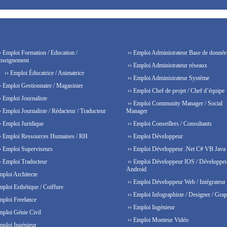
› Emploi Formation / Education /
›› Emploi Administrateur Base de donnée
nseignement
›› Emploi Administrateur réseaux
›› Emploi Éducatrice / Animatrice
›› Emploi Administrateur Système
› Emploi Gestionnaire / Magasinier
›› Emploi Chef de projet / Chef d’équipe
› Emploi Journaliste
›› Emploi Community Manager / Social
› Emploi Journaliste / Rédacteur / Traducteur
Manager
› Emploi Juridique
›› Emploi Conseillers / Consultants
› Emploi Ressources Humaines / RH
›› Emploi Développeur
› Emploi Superviseurs
›› Emploi Développeur .Net C# VB Java
› Emploi Traducteur
›› Emploi Développeur IOS / Développe
Android
mploi Architecte
›› Emploi Développeur Web / Intégrateur
mploi Esthétique / Coiffure
›› Emploi Infographiste / Designer / Grap
mploi Freelance
›› Emploi Ingénieur
mploi Génie Civil
›› Emploi Monteur Vidéo
mploi Ingénieur