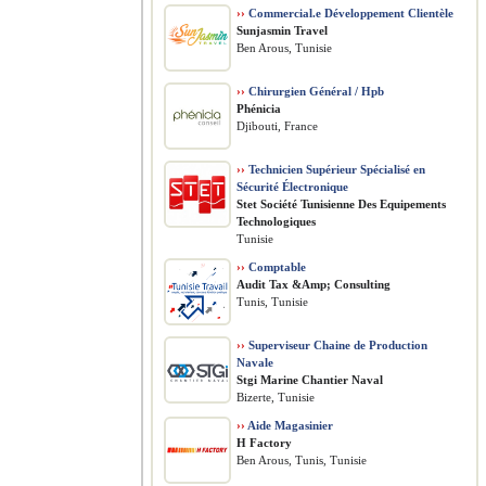
››
Commercial.e Développement Clientèle
Sunjasmin Travel
Ben Arous, Tunisie
››
Chirurgien Général / Hpb
Phénicia
Djibouti, France
››
Technicien Supérieur Spécialisé en
Sécurité Électronique
Stet Société Tunisienne Des Equipements
Technologiques
Tunisie
››
Comptable
Audit Tax &Amp; Consulting
Tunis, Tunisie
››
Superviseur Chaine de Production
Navale
Stgi Marine Chantier Naval
Bizerte, Tunisie
››
Aide Magasinier
H Factory
Ben Arous, Tunis, Tunisie