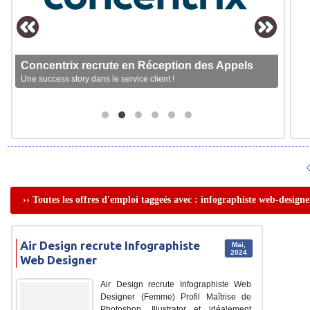
Concentrix recrute en Réception des Appels
Une success story dans le service client !
›› Toutes les offres d'emploi taggeés avec : infographiste web-designe
Air Design recrute Infographiste
Mai,
2024
Web Designer
Air Design recrute Infographiste Web
Designer (Femme) Profil Maîtrise de
Photoshop, Illustrator et idéalement