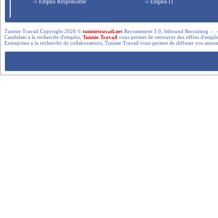
›› Emploi Responsable
›› Emploi IT
Tunisie Travail Copyright 2026 ©
tunisietravail.net
Recrutement 3.0, Inbound Recruiting .- .-.. --- 
Candidats a la recherche d'emploi,
Tunisie Travail
vous permet de retrouver des offres d'emploi 
Entreprises a la recherche de collaborateurs, Tunisie Travail vous permet de diffuser vos annon