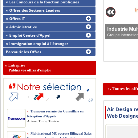
›› Les Concours de la fonction publiques
›› Offres des Secteurs Leaders
›› Offres IT
›› Administrative
›› Emploi Centre d'Appel
Groupe Internation
›› Immigration emploi à l'étranger
Parcourir les Offres
››
Entreprise
Publiez vos offres d'emploi
›› Toutes les of
Air Design r
››
Transcom recrute des Conseillers en
Web Design
Réception d’Appels
Ariana, Tunis, Tunisie
››
Multinational MC recrute Bilingual Sales