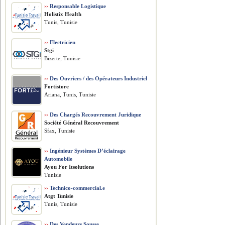
››
Responsable Logistique
Holistix Health
Tunis, Tunisie
››
Electricien
Stgi
Bizerte, Tunisie
››
Des Ouvriers / des Opérateurs Industriel
Fortistore
Ariana, Tunis, Tunisie
››
Des Chargés Recouvrement Juridique
Société Général Recouvrement
Sfax, Tunisie
››
Ingénieur Systèmes D’éclairage
Automobile
Ayou For Itsolutions
Tunisie
››
Technico-commercial.e
Atgt Tunisie
Tunis, Tunisie
››
Des Vendeurs Sousse