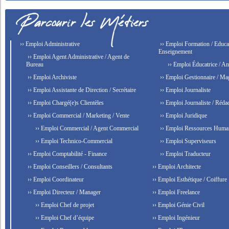
›› Emploi Administrative
›› Emploi Formation / Educat
Enseignement
›› Emploi Agent Administrative / Agent de
Bureau
›› Emploi Éducatrice / An
›› Emploi Archiviste
›› Emploi Gestionnaire / Ma
›› Emploi Assistante de Direction / Secrétaire
›› Emploi Journaliste
›› Emploi Chargé(e)s Clientèles
›› Emploi Journaliste / Rédac
›› Emploi Commercial / Marketing / Vente
›› Emploi Juridique
›› Emploi Commercial / Agent Commercial
›› Emploi Ressources Huma
›› Emploi Technico-Commercial
›› Emploi Superviseurs
›› Emploi Comptabilité - Finance
›› Emploi Traducteur
›› Emploi Conseillers / Consultants
›› Emploi Architecte
›› Emploi Coordinateur
›› Emploi Esthétique / Coiffure
›› Emploi Directeur / Manager
›› Emploi Freelance
›› Emploi Chef de projet
›› Emploi Génie Civil
›› Emploi Chef d’équipe
›› Emploi Ingénieur