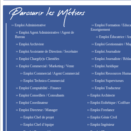
›› Emploi Administrative
›› Emploi Formation / Educat
Enseignement
›› Emploi Agent Administrative / Agent de
Bureau
›› Emploi Éducatrice / An
›› Emploi Archiviste
›› Emploi Gestionnaire / Ma
›› Emploi Assistante de Direction / Secrétaire
›› Emploi Journaliste
›› Emploi Chargé(e)s Clientèles
›› Emploi Journaliste / Rédac
›› Emploi Commercial / Marketing / Vente
›› Emploi Juridique
›› Emploi Commercial / Agent Commercial
›› Emploi Ressources Huma
›› Emploi Technico-Commercial
›› Emploi Superviseurs
›› Emploi Comptabilité - Finance
›› Emploi Traducteur
›› Emploi Conseillers / Consultants
›› Emploi Architecte
›› Emploi Coordinateur
›› Emploi Esthétique / Coiffure
›› Emploi Directeur / Manager
›› Emploi Freelance
›› Emploi Chef de projet
›› Emploi Génie Civil
›› Emploi Chef d’équipe
›› Emploi Ingénieur