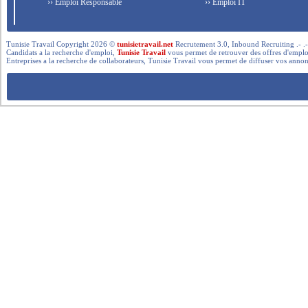
›› Emploi Responsable
›› Emploi IT
Tunisie Travail Copyright 2026 ©
tunisietravail.net
Recrutement 3.0, Inbound Recruiting .- .-.. --- 
Candidats a la recherche d'emploi,
Tunisie Travail
vous permet de retrouver des offres d'emploi 
Entreprises a la recherche de collaborateurs, Tunisie Travail vous permet de diffuser vos annon