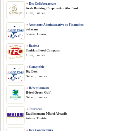
››
Des Collaborateurs
Arab Banking Corporation Abc Bank
Tunis, Tunisie
››
Assistante Administrative et Financière
Sofasam
Sousse, Tunisie
››
Barista
Tunisian Food Company
Tunis, Tunisie
››
Comptable
Big Boss
Nabeul, Tunisie
››
Réceptionniste
Hôtel Green Golf
Nabeul, Tunisie
››
Tourneur
Etablissement Mhirsi Abrasifs
Ariana, Tunisie
››
Des Conducteurs