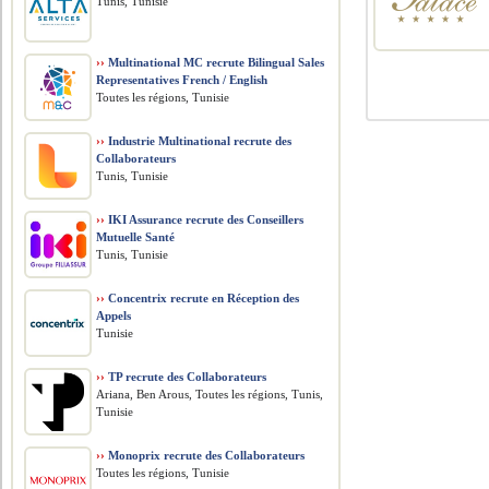
Tunis, Tunisie
››
Multinational MC recrute Bilingual Sales
Representatives French / English
Toutes les régions, Tunisie
››
Industrie Multinational recrute des
Collaborateurs
Tunis, Tunisie
››
IKI Assurance recrute des Conseillers
Mutuelle Santé
Tunis, Tunisie
››
Concentrix recrute en Réception des
Appels
Tunisie
››
TP recrute des Collaborateurs
Ariana, Ben Arous, Toutes les régions, Tunis,
Tunisie
››
Monoprix recrute des Collaborateurs
Toutes les régions, Tunisie