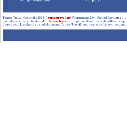
›› Emploi Responsable
›› Emploi IT
Tunisie Travail Copyright 2026 ©
tunisietravail.net
Recrutement 3.0, Inbound Recruiting .- .-.. --- 
Candidats a la recherche d'emploi,
Tunisie Travail
vous permet de retrouver des offres d'emploi 
Entreprises a la recherche de collaborateurs, Tunisie Travail vous permet de diffuser vos annon