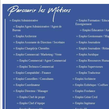
›› Emploi Administrative
›› Emploi Formation / Educat
Enseignement
›› Emploi Agent Administrative / Agent de
Bureau
›› Emploi Éducatrice / An
›› Emploi Archiviste
›› Emploi Gestionnaire / Ma
›› Emploi Assistante de Direction / Secrétaire
›› Emploi Journaliste
›› Emploi Chargé(e)s Clientèles
›› Emploi Journaliste / Rédac
›› Emploi Commercial / Marketing / Vente
›› Emploi Juridique
›› Emploi Commercial / Agent Commercial
›› Emploi Ressources Huma
›› Emploi Technico-Commercial
›› Emploi Superviseurs
›› Emploi Comptabilité - Finance
›› Emploi Traducteur
›› Emploi Conseillers / Consultants
›› Emploi Architecte
›› Emploi Coordinateur
›› Emploi Esthétique / Coiffure
›› Emploi Directeur / Manager
›› Emploi Freelance
›› Emploi Chef de projet
›› Emploi Génie Civil
›› Emploi Chef d’équipe
›› Emploi Ingénieur