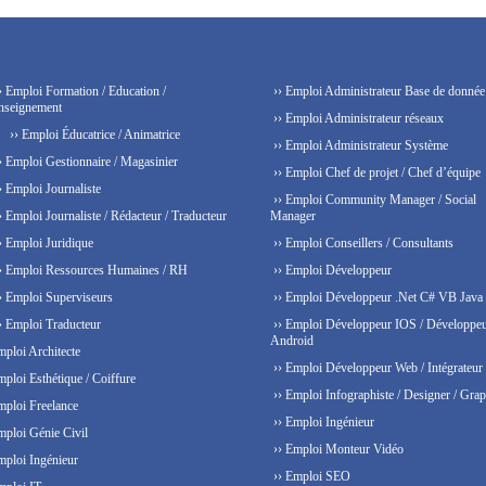
› Emploi Formation / Education /
›› Emploi Administrateur Base de donnée
nseignement
›› Emploi Administrateur réseaux
›› Emploi Éducatrice / Animatrice
›› Emploi Administrateur Système
› Emploi Gestionnaire / Magasinier
›› Emploi Chef de projet / Chef d’équipe
› Emploi Journaliste
›› Emploi Community Manager / Social
› Emploi Journaliste / Rédacteur / Traducteur
Manager
› Emploi Juridique
›› Emploi Conseillers / Consultants
› Emploi Ressources Humaines / RH
›› Emploi Développeur
› Emploi Superviseurs
›› Emploi Développeur .Net C# VB Java
› Emploi Traducteur
›› Emploi Développeur IOS / Développe
Android
mploi Architecte
›› Emploi Développeur Web / Intégrateur
mploi Esthétique / Coiffure
›› Emploi Infographiste / Designer / Grap
mploi Freelance
›› Emploi Ingénieur
mploi Génie Civil
›› Emploi Monteur Vidéo
mploi Ingénieur
›› Emploi SEO