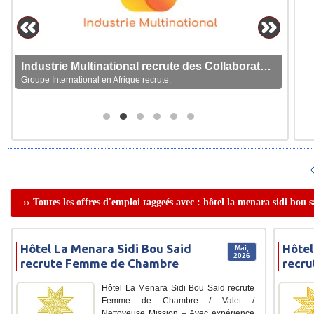
Industrie Multinational recrute des Collaborateurs
Groupe International en Afrique recrute.
›› Toutes les offres d'emploi taggeés avec : hôtel la menara sidi bou s
Hôtel La Menara Sidi Bou Said
Hôtel
Mai,
2026
recrute Femme de Chambre
recru
Hôtel La Menara Sidi Bou Said recrute
Femme de Chambre / Valet /
Nettoyeuse Mission – Avec expérience