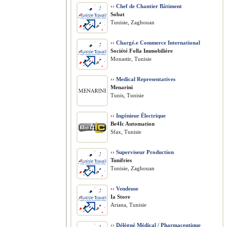
››
Chef de Chantier Bâtiment
Sobat
Tunisie, Zaghouan
››
Chargé.e Commerce International
Société Folla Immobilière
Monastir, Tunisie
››
Medical Representatives
Menarini
Tunis, Tunisie
››
Ingénieur Électrique
Be4Ic Automation
Sfax, Tunisie
››
Superviseur Production
Tunifries
Tunisie, Zaghouan
››
Vendeuse
Ia Store
Ariana, Tunisie
››
Délégué Médical / Pharmaceutique