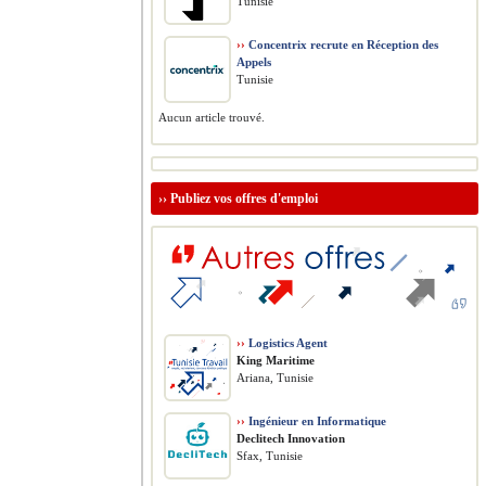
Tunisie
››
Concentrix recrute en Réception des
Appels
Tunisie
Aucun article trouvé.
››
Publiez vos offres d'emploi
››
Logistics Agent
King Maritime
Ariana, Tunisie
››
Ingénieur en Informatique
Declitech Innovation
Sfax, Tunisie