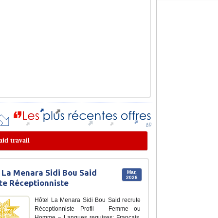
aid travail
 La Menara Sidi Bou Said
Mar,
2026
te Réceptionniste
Hôtel La Menara Sidi Bou Said recrute
Réceptionniste Profil – Femme ou
Homme – Langues requises: Français,