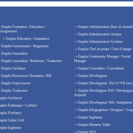
› Emploi Formation / Education /
›› Emploi Administrateur Base de donnée
nseignement
›› Emploi Administrateur réseaux
›› Emploi Éducatrice / Animatrice
›› Emploi Administrateur Système
› Emploi Gestionnaire / Magasinier
›› Emploi Chef de projet / Chef d’équipe
› Emploi Journaliste
›› Emploi Community Manager / Social
› Emploi Journaliste / Rédacteur / Traducteur
Manager
› Emploi Juridique
›› Emploi Conseillers / Consultants
› Emploi Ressources Humaines / RH
›› Emploi Développeur
› Emploi Superviseurs
›› Emploi Développeur .Net C# VB Java
› Emploi Traducteur
›› Emploi Développeur IOS / Développe
Android
mploi Architecte
›› Emploi Développeur Web / Intégrateur
mploi Esthétique / Coiffure
›› Emploi Infographiste / Designer / Grap
mploi Freelance
›› Emploi Ingénieur
mploi Génie Civil
›› Emploi Monteur Vidéo
mploi Ingénieur
›› Emploi SEO