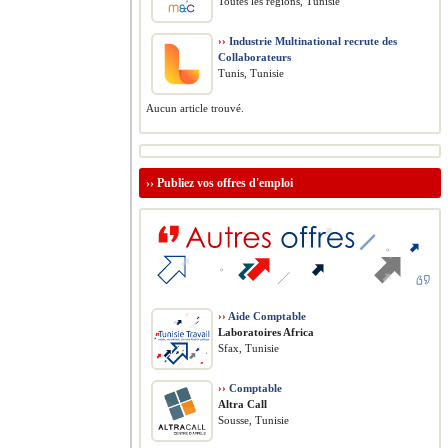
Toutes les régions, Tunisie
››
Industrie Multinational recrute des
Collaborateurs
Tunis, Tunisie
Aucun article trouvé.
››
Publiez vos offres d'emploi
››
Aide Comptable
Laboratoires Africa
Sfax, Tunisie
››
Comptable
Altra Call
Sousse, Tunisie