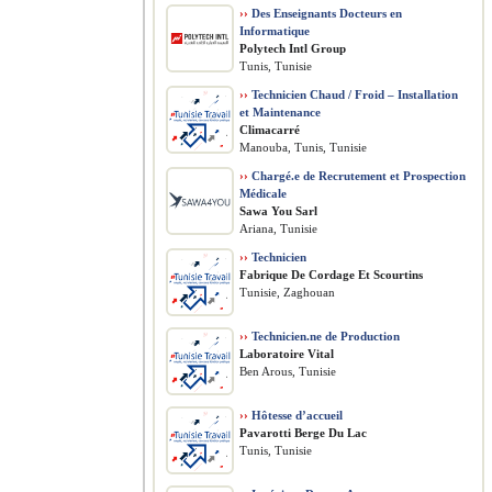
››
Des Enseignants Docteurs en
Informatique
Polytech Intl Group
Tunis, Tunisie
››
Technicien Chaud / Froid – Installation
et Maintenance
Climacarré
Manouba, Tunis, Tunisie
››
Chargé.e de Recrutement et Prospection
Médicale
Sawa You Sarl
Ariana, Tunisie
››
Technicien
Fabrique De Cordage Et Scourtins
Tunisie, Zaghouan
››
Technicien.ne de Production
Laboratoire Vital
Ben Arous, Tunisie
››
Hôtesse d’accueil
Pavarotti Berge Du Lac
Tunis, Tunisie