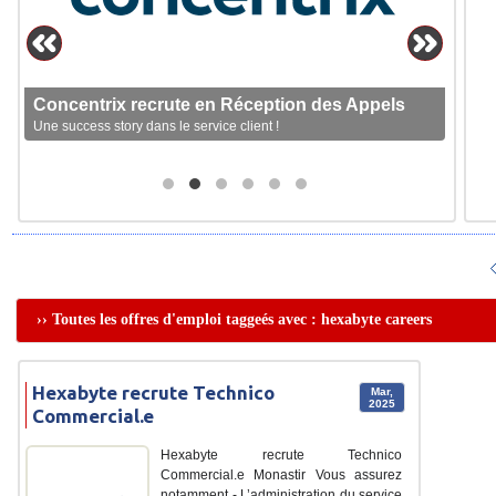
Concentrix recrute en Réception des Appels
Une success story dans le service client !
›› Toutes les offres d'emploi taggeés avec : hexabyte careers
Hexabyte recrute Technico
Mar,
2025
Commercial.e
Hexabyte recrute Technico
Commercial.e Monastir Vous assurez
notamment - L’administration du service