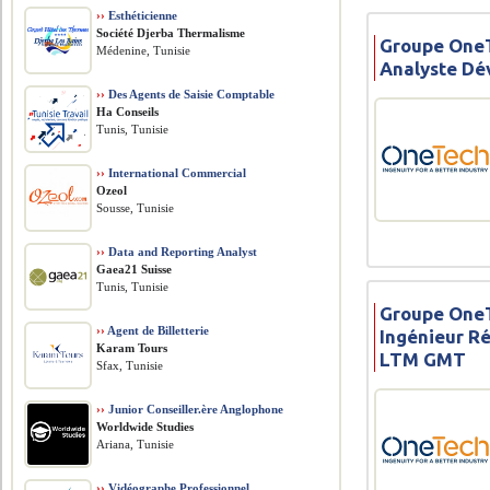
››
Esthéticienne
Société Djerba Thermalisme
Groupe OneT
Médenine, Tunisie
Analyste Dé
››
Des Agents de Saisie Comptable
Ha Conseils
Tunis, Tunisie
››
International Commercial
Ozeol
Sousse, Tunisie
››
Data and Reporting Analyst
Gaea21 Suisse
Tunis, Tunisie
Groupe OneT
››
Agent de Billetterie
Ingénieur Ré
Karam Tours
LTM GMT
Sfax, Tunisie
››
Junior Conseiller.ère Anglophone
Worldwide Studies
Ariana, Tunisie
››
Vidéographe Professionnel