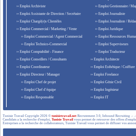
›› Emploi Archiviste
›› Emploi Gestionnaire / Ma
›› Emploi Assistante de Direction / Secrétaire
›› Emploi Journaliste
›› Emploi Chargé(e)s Clientèles
›› Emploi Journaliste / Rédac
›› Emploi Commercial / Marketing / Vente
›› Emploi Juridique
›› Emploi Commercial / Agent Commercial
›› Emploi Ressources Huma
›› Emploi Technico-Commercial
›› Emploi Superviseurs
›› Emploi Comptabilité - Finance
›› Emploi Traducteur
›› Emploi Conseillers / Consultants
›› Emploi Architecte
›› Emploi Coordinateur
›› Emploi Esthétique / Coiffure
›› Emploi Directeur / Manager
›› Emploi Freelance
›› Emploi Chef de projet
›› Emploi Génie Civil
›› Emploi Chef d’équipe
›› Emploi Ingénieur
›› Emploi Responsable
›› Emploi IT
Tunisie Travail Copyright 2026 ©
tunisietravail.net
Recrutement 3.0, Inbound Recruiting .- .-.. --- 
Candidats a la recherche d'emploi,
Tunisie Travail
vous permet de retrouver des offres d'emploi 
Entreprises a la recherche de collaborateurs, Tunisie Travail vous permet de diffuser vos annon