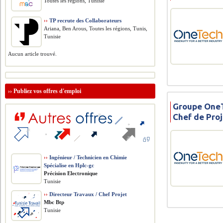
Toutes les régions, Tunisie
››
TP recrute des Collaborateurs
Ariana, Ben Arous, Toutes les régions, Tunis,
Tunisie
Aucun article trouvé.
››
Publiez vos offres d'emploi
Groupe OneT
Chef de Pro
››
Ingénieur / Technicien en Chimie
Spécialise en Hplc-gc
Précision Electronique
Tunisie
››
Directeur Travaux / Chef Projet
Mbc Btp
Tunisie