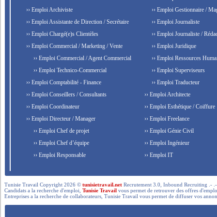
›› Emploi Archiviste
›› Emploi Gestionnaire / Ma
›› Emploi Assistante de Direction / Secrétaire
›› Emploi Journaliste
›› Emploi Chargé(e)s Clientèles
›› Emploi Journaliste / Rédac
›› Emploi Commercial / Marketing / Vente
›› Emploi Juridique
›› Emploi Commercial / Agent Commercial
›› Emploi Ressources Huma
›› Emploi Technico-Commercial
›› Emploi Superviseurs
›› Emploi Comptabilité - Finance
›› Emploi Traducteur
›› Emploi Conseillers / Consultants
›› Emploi Architecte
›› Emploi Coordinateur
›› Emploi Esthétique / Coiffure
›› Emploi Directeur / Manager
›› Emploi Freelance
›› Emploi Chef de projet
›› Emploi Génie Civil
›› Emploi Chef d’équipe
›› Emploi Ingénieur
›› Emploi Responsable
›› Emploi IT
Tunisie Travail Copyright 2026 ©
tunisietravail.net
Recrutement 3.0, Inbound Recruiting .- .-.. --- 
Candidats a la recherche d'emploi,
Tunisie Travail
vous permet de retrouver des offres d'emploi 
Entreprises a la recherche de collaborateurs, Tunisie Travail vous permet de diffuser vos annon