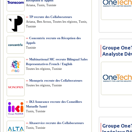
Réception d’Appels
Ariana, Tunis, Tunisie
››
TP recrute des Collaborateurs
Ariana, Ben Arous, Toutes les régions, Tunis,
Tunisie
››
Concentrix recrute en Réception des
Appels
Groupe OneT
Tunisie
Analyste Dé
››
Multinational MC recrute Bilingual Sales
Representatives French / English
Toutes les régions, Tunisie
››
Monoprix recrute des Collaborateurs
Toutes les régions, Tunisie
››
IKI Assurance recrute des Conseillers
Mutuelle Santé
Tunis, Tunisie
››
Altaservice recrute des Collaborateurs
Groupe OneT
Tunis, Tunisie
Ingénieur Ré