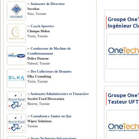
››
Assistante de Direction
Socobat
Sfax, Tunisie
Groupe OneT
Ingénieur C
››
Coach Sportive
Clinique Didon
Tunis, Tunisie
››
Conducteur de Machine de
Conditionnement
Delice Danone
Nabeul, Tunisie
››
Des Collecteurs de Données
Elka Consulting
Tunis, Tunisie
››
Assistante Administrative et Financière
Groupe OneT
Société Food Décoration
Testeur UF
Bizerte, Tunisie
››
Consultant.e Junior en Qse
Wipro Solutions
Tunisie
››
Stage Technicien Informatique