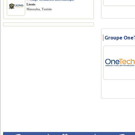
Lionis
Manouba, Tunisie
Groupe OneT