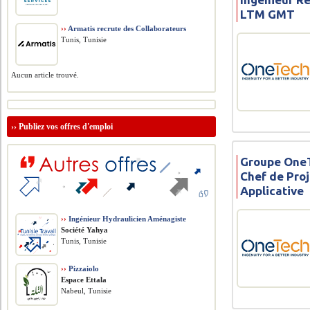
LTM GMT
››
Armatis recrute des Collaborateurs
Tunis, Tunisie
Aucun article trouvé.
››
Publiez vos offres d'emploi
Groupe OneT
Chef de Pro
Applicative
››
Ingénieur Hydraulicien Aménagiste
Société Yahya
Tunis, Tunisie
››
Pizzaiolo
Espace Ettala
Nabeul, Tunisie