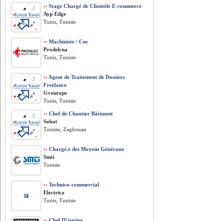
››
Stage Chargé de Clientèle E-commerce
Ayp Edge
Tunis, Tunisie
››
Machiniste / Cnc
Prodelcna
Tunis, Tunisie
››
Agent de Traitement de Dossiers
Freelance
Gveurope
Tunis, Tunisie
››
Chef de Chantier Bâtiment
Sobat
Tunisie, Zaghouan
››
Chargé.e des Moyens Généraux
Smti
Tunisie
››
Technico-commercial
Electrica
Tunis, Tunisie
››
Chef D’équipe