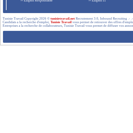
›› Emploi Responsable
›› Emploi IT
Tunisie Travail Copyright 2026 ©
tunisietravail.net
Recrutement 3.0, Inbound Recruiting .- .-.. --- 
Candidats a la recherche d'emploi,
Tunisie Travail
vous permet de retrouver des offres d'emploi 
Entreprises a la recherche de collaborateurs, Tunisie Travail vous permet de diffuser vos annon