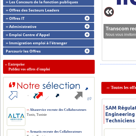
›› Les Concours de la fonction publiques
›› Offres des Secteurs Leaders
›› Offres IT
›› Administrative
Transcom rec
›› Emploi Centre d'Appel
Nous vous invitons
›› Immigration emploi à l'étranger
Parcourir les Offres
››
Entreprise
Publiez vos offres d'emploi
›› Toutes les of
SAM Régulat
››
Altaservice recrute des Collaborateurs
Engineering
Tunis, Tunisie
Techniciens
››
Armatis recrute des Collaborateurs