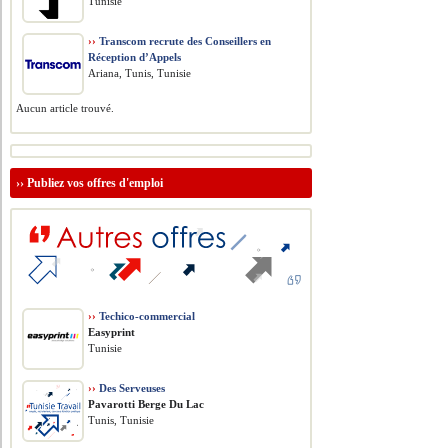
Tunisie
››
Transcom recrute des Conseillers en
Réception d’Appels
Ariana, Tunis, Tunisie
Aucun article trouvé.
››
Publiez vos offres d'emploi
››
Techico-commercial
Easyprint
Tunisie
››
Des Serveuses
Pavarotti Berge Du Lac
Tunis, Tunisie