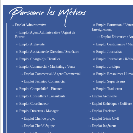
›› Emploi Administrative
›› Emploi Formation / Educat
Enseignement
›› Emploi Agent Administrative / Agent de
Bureau
›› Emploi Éducatrice / An
›› Emploi Archiviste
›› Emploi Gestionnaire / Ma
›› Emploi Assistante de Direction / Secrétaire
›› Emploi Journaliste
›› Emploi Chargé(e)s Clientèles
›› Emploi Journaliste / Rédac
›› Emploi Commercial / Marketing / Vente
›› Emploi Juridique
›› Emploi Commercial / Agent Commercial
›› Emploi Ressources Huma
›› Emploi Technico-Commercial
›› Emploi Superviseurs
›› Emploi Comptabilité - Finance
›› Emploi Traducteur
›› Emploi Conseillers / Consultants
›› Emploi Architecte
›› Emploi Coordinateur
›› Emploi Esthétique / Coiffure
›› Emploi Directeur / Manager
›› Emploi Freelance
›› Emploi Chef de projet
›› Emploi Génie Civil
›› Emploi Chef d’équipe
›› Emploi Ingénieur