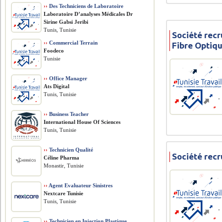
››
Des Techniciens de Laboratoire
Laboratoire D’analyses Médicales Dr
Sirine Gabsi Jeribi
Tunis, Tunisie
Société recr
››
Commercial Terrain
Fibre Optiq
Foodeco
Tunisie
››
Office Manager
Ats Digital
Tunis, Tunisie
››
Business Teacher
International House Of Sciences
Tunis, Tunisie
››
Technicien Qualité
Société recr
Céline Pharma
Monastir, Tunisie
››
Agent Evaluateur Sinistres
Nextcare Tunisie
Tunis, Tunisie
››
Technicien en Injection Plastique