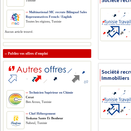
Société recr
Tunisie
››
Multinational MC recrute Bilingual Sales
Representatives French / English
Toutes les régions, Tunisie
Aucun article trouvé.
››
Publiez vos offres d'emploi
Société rec
Immobiliers
››
Technicien Supérieur en Chimie
Cerat
Ben Arous, Tunisie
››
Chef Hébergement
Toskana Sante Et Bonheur
Nabeul, Tunisie