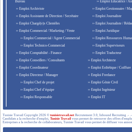
Bureau
›› Emploi Éducatrice / An
›› Emploi Archiviste
›› Emploi Gestionnaire / Ma
›› Emploi Assistante de Direction / Secrétaire
›› Emploi Journaliste
›› Emploi Chargé(e)s Clientèles
›› Emploi Journaliste / Rédac
›› Emploi Commercial / Marketing / Vente
›› Emploi Juridique
›› Emploi Commercial / Agent Commercial
›› Emploi Ressources Huma
›› Emploi Technico-Commercial
›› Emploi Superviseurs
›› Emploi Comptabilité - Finance
›› Emploi Traducteur
›› Emploi Conseillers / Consultants
›› Emploi Architecte
›› Emploi Coordinateur
›› Emploi Esthétique / Coiffure
›› Emploi Directeur / Manager
›› Emploi Freelance
›› Emploi Chef de projet
›› Emploi Génie Civil
›› Emploi Chef d’équipe
›› Emploi Ingénieur
›› Emploi Responsable
›› Emploi IT
Tunisie Travail Copyright 2026 ©
tunisietravail.net
Recrutement 3.0, Inbound Recruiting .- .-.. --- 
Candidats a la recherche d'emploi,
Tunisie Travail
vous permet de retrouver des offres d'emploi 
Entreprises a la recherche de collaborateurs, Tunisie Travail vous permet de diffuser vos annon