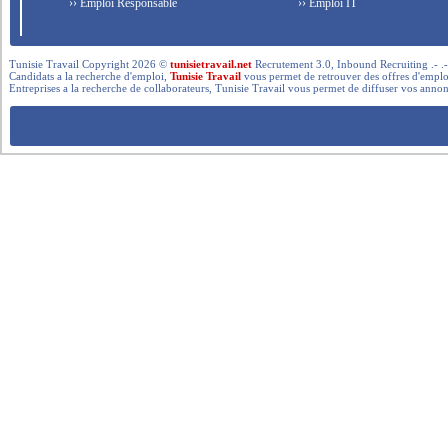
›› Emploi Responsable
›› Emploi IT
Tunisie Travail Copyright 2026 ©
tunisietravail.net
Recrutement 3.0, Inbound Recruiting .- .-.. --- 
Candidats a la recherche d'emploi,
Tunisie Travail
vous permet de retrouver des offres d'emploi 
Entreprises a la recherche de collaborateurs, Tunisie Travail vous permet de diffuser vos annon