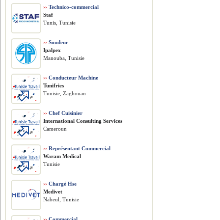
››
Technico-commercial
Staf
Tunis, Tunisie
››
Soudeur
Ipalpex
Manouba, Tunisie
››
Conducteur Machine
Tunifries
Tunisie, Zaghouan
››
Chef Cuisinier
International Consulting Services
Cameroun
››
Représentant Commercial
Waram Medical
Tunisie
››
Chargé Hse
Medivet
Nabeul, Tunisie
››
Commercial