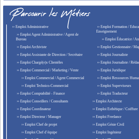
›› Emploi Administrative
›› Emploi Formation / Educat
Enseignement
›› Emploi Agent Administrative / Agent de
Bureau
›› Emploi Éducatrice / An
›› Emploi Archiviste
›› Emploi Gestionnaire / Ma
›› Emploi Assistante de Direction / Secrétaire
›› Emploi Journaliste
›› Emploi Chargé(e)s Clientèles
›› Emploi Journaliste / Rédac
›› Emploi Commercial / Marketing / Vente
›› Emploi Juridique
›› Emploi Commercial / Agent Commercial
›› Emploi Ressources Huma
›› Emploi Technico-Commercial
›› Emploi Superviseurs
›› Emploi Comptabilité - Finance
›› Emploi Traducteur
›› Emploi Conseillers / Consultants
›› Emploi Architecte
›› Emploi Coordinateur
›› Emploi Esthétique / Coiffure
›› Emploi Directeur / Manager
›› Emploi Freelance
›› Emploi Chef de projet
›› Emploi Génie Civil
›› Emploi Chef d’équipe
›› Emploi Ingénieur