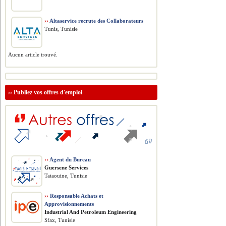
››
Altaservice recrute des Collaborateurs
Tunis, Tunisie
Aucun article trouvé.
››
Publiez vos offres d'emploi
››
Agent du Bureau
Guersene Services
Tataouine, Tunisie
››
Responsable Achats et
Approvisionnements
​Industrial And Petroleum Engineering
Sfax, Tunisie