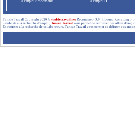
›› Emploi Responsable
›› Emploi IT
Tunisie Travail Copyright 2026 ©
tunisietravail.net
Recrutement 3.0, Inbound Recruiting .- .-.. --- 
Candidats a la recherche d'emploi,
Tunisie Travail
vous permet de retrouver des offres d'emploi 
Entreprises a la recherche de collaborateurs, Tunisie Travail vous permet de diffuser vos annon