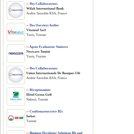
››
Des Collaborateurs
Wifak International Bank
Arabie Saoudite KSA, France
››
Des Ouvriers Atelier
Vitaneuf Sarl
Tunis, Tunisie
››
Agent Evaluateur Sinistres
Nextcare Tunisie
Tunis, Tunisie
››
Des Collaborateurs
Union Internationale De Banques Uib
Arabie Saoudite KSA, France
››
Réceptionniste
Hôtel Green Golf
Nabeul, Tunisie
››
Confirmateur.trice B2c
Isobat
Tunisie
››
Business Developer Solutions Rh and