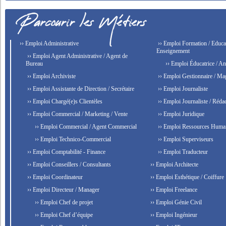
›› Emploi Administrative
›› Emploi Formation / Educat
Enseignement
›› Emploi Agent Administrative / Agent de
Bureau
›› Emploi Éducatrice / An
›› Emploi Archiviste
›› Emploi Gestionnaire / Ma
›› Emploi Assistante de Direction / Secrétaire
›› Emploi Journaliste
›› Emploi Chargé(e)s Clientèles
›› Emploi Journaliste / Rédac
›› Emploi Commercial / Marketing / Vente
›› Emploi Juridique
›› Emploi Commercial / Agent Commercial
›› Emploi Ressources Huma
›› Emploi Technico-Commercial
›› Emploi Superviseurs
›› Emploi Comptabilité - Finance
›› Emploi Traducteur
›› Emploi Conseillers / Consultants
›› Emploi Architecte
›› Emploi Coordinateur
›› Emploi Esthétique / Coiffure
›› Emploi Directeur / Manager
›› Emploi Freelance
›› Emploi Chef de projet
›› Emploi Génie Civil
›› Emploi Chef d’équipe
›› Emploi Ingénieur