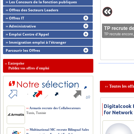
›› Les Concours de la fonction publiques
›› Offres des Secteurs Leaders
›› Offres IT
›› Administrative
TP recrute d
›› Emploi Centre d'Appel
TP recrute encore,
›› Immigration emploi à l'étranger
Parcourir les Offres
››
Entreprise
Publiez vos offres d'emploi
›› Toutes les of
Digitalcook 
››
Armatis recrute des Collaborateurs
for Network
Tunis, Tunisie
››
Multinational MC recrute Bilingual Sales