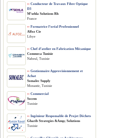
››
Conducteur de Travaux Fibre Optique
D3
M’sehla Solutions Rh
France
››
Formatrice l’oréal Professionnel
Alfoz Cie
Libye
››
Chef d’atelier en Fabrication Mécanique
Commeca Tunisie
Nabeul, Tunisie
››
Gestionnaire Approvisionnement et
Achat
Somalec Supply
Monastir, Tunisie
››
Commercial
Socem
Tunisie
››
Ingénieur Responsable de Projet Déchets
Gharib Strategies &Amp; Solutions
Tunisie