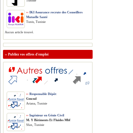
Tunisie
››
IKI Assurance recrute des Conseillers
Mutuelle Santé
Tunis, Tunisie
Aucun article trouvé.
››
Publiez vos offres d'emploi
››
Responsable Dépôt
Gmcnd
Ariana, Tunisie
››
Ingénieur en Génie Civil
M. Y Bâtiments Et Fluides Mbf
Sfax, Tunisie