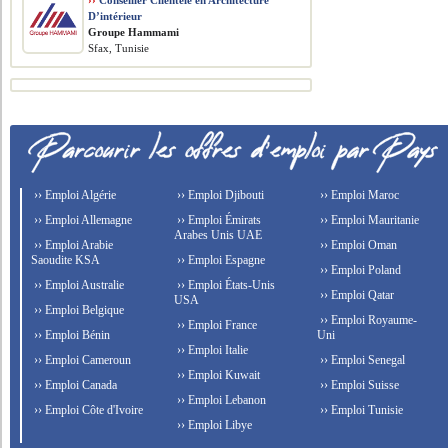
››
Conseiller Clientèle en Architecture
D’intérieur
Groupe Hammami
Sfax, Tunisie
›› Emploi Algérie
›› Emploi Djibouti
›› Emploi Maroc
›› Emploi Allemagne
›› Emploi Émirats
›› Emploi Mauritanie
Arabes Unis UAE
›› Emploi Arabie
›› Emploi Oman
Saoudite KSA
›› Emploi Espagne
›› Emploi Poland
›› Emploi Australie
›› Emploi États-Unis
›› Emploi Qatar
USA
›› Emploi Belgique
›› Emploi Royaume-
›› Emploi France
›› Emploi Bénin
Uni
›› Emploi Italie
›› Emploi Cameroun
›› Emploi Senegal
›› Emploi Kuwait
›› Emploi Canada
›› Emploi Suisse
›› Emploi Lebanon
›› Emploi Côte d'Ivoire
›› Emploi Tunisie
›› Emploi Libye