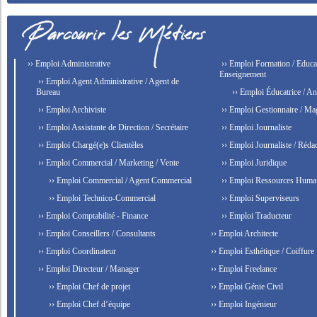
›› Emploi Administrative
›› Emploi Formation / Educat
Enseignement
›› Emploi Agent Administrative / Agent de
Bureau
›› Emploi Éducatrice / An
›› Emploi Archiviste
›› Emploi Gestionnaire / Ma
›› Emploi Assistante de Direction / Secrétaire
›› Emploi Journaliste
›› Emploi Chargé(e)s Clientèles
›› Emploi Journaliste / Rédac
›› Emploi Commercial / Marketing / Vente
›› Emploi Juridique
›› Emploi Commercial / Agent Commercial
›› Emploi Ressources Huma
›› Emploi Technico-Commercial
›› Emploi Superviseurs
›› Emploi Comptabilité - Finance
›› Emploi Traducteur
›› Emploi Conseillers / Consultants
›› Emploi Architecte
›› Emploi Coordinateur
›› Emploi Esthétique / Coiffure
›› Emploi Directeur / Manager
›› Emploi Freelance
›› Emploi Chef de projet
›› Emploi Génie Civil
›› Emploi Chef d’équipe
›› Emploi Ingénieur