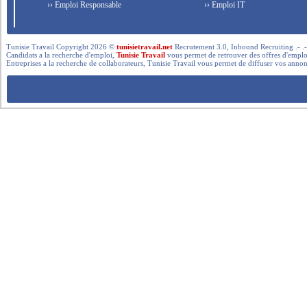
›› Emploi Responsable
›› Emploi IT
Tunisie Travail Copyright 2026 ©
tunisietravail.net
Recrutement 3.0, Inbound Recruiting .- .-.. --- 
Candidats a la recherche d'emploi,
Tunisie Travail
vous permet de retrouver des offres d'emploi 
Entreprises a la recherche de collaborateurs, Tunisie Travail vous permet de diffuser vos annon