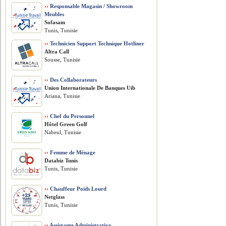
››
Responsable Magasin / Showroom
Meubles
Sofasam
Tunis, Tunisie
››
Technicien Support Technique Hotliner
Altra Call
Sousse, Tunisie
››
Des Collaborateurs
Union Internationale De Banques Uib
Ariana, Tunisie
››
Chef du Personnel
Hôtel Green Golf
Nabeul, Tunisie
››
Femme de Ménage
Databiz Tunis
Tunis, Tunisie
››
Chauffeur Poids Lourd
Netglass
Tunis, Tunisie
››
Assistante Administrative