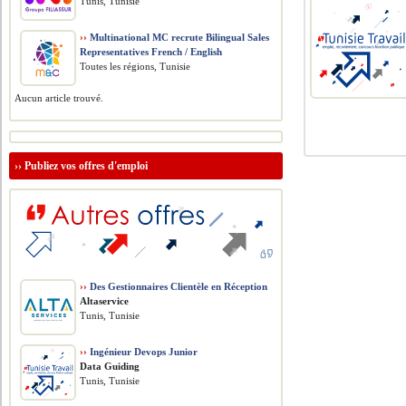
Tunis, Tunisie
››
Multinational MC recrute Bilingual Sales
Representatives French / English
Toutes les régions, Tunisie
Aucun article trouvé.
››
Publiez vos offres d'emploi
››
Des Gestionnaires Clientèle en Réception
Altaservice
Tunis, Tunisie
››
Ingénieur Devops Junior
Data Guiding
Tunis, Tunisie