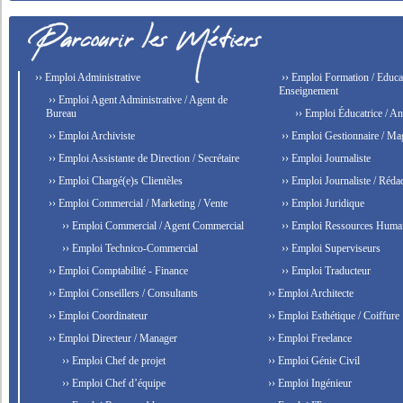
›› Emploi Administrative
›› Emploi Formation / Educat
Enseignement
›› Emploi Agent Administrative / Agent de
Bureau
›› Emploi Éducatrice / An
›› Emploi Archiviste
›› Emploi Gestionnaire / Ma
›› Emploi Assistante de Direction / Secrétaire
›› Emploi Journaliste
›› Emploi Chargé(e)s Clientèles
›› Emploi Journaliste / Rédac
›› Emploi Commercial / Marketing / Vente
›› Emploi Juridique
›› Emploi Commercial / Agent Commercial
›› Emploi Ressources Huma
›› Emploi Technico-Commercial
›› Emploi Superviseurs
›› Emploi Comptabilité - Finance
›› Emploi Traducteur
›› Emploi Conseillers / Consultants
›› Emploi Architecte
›› Emploi Coordinateur
›› Emploi Esthétique / Coiffure
›› Emploi Directeur / Manager
›› Emploi Freelance
›› Emploi Chef de projet
›› Emploi Génie Civil
›› Emploi Chef d’équipe
›› Emploi Ingénieur