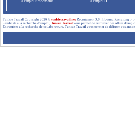
›› Emploi Responsable
›› Emploi IT
Tunisie Travail Copyright 2026 ©
tunisietravail.net
Recrutement 3.0, Inbound Recruiting .- .-.. --- 
Candidats a la recherche d'emploi,
Tunisie Travail
vous permet de retrouver des offres d'emploi 
Entreprises a la recherche de collaborateurs, Tunisie Travail vous permet de diffuser vos annon