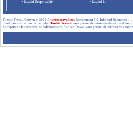
›› Emploi Responsable
›› Emploi IT
Tunisie Travail Copyright 2026 ©
tunisietravail.net
Recrutement 3.0, Inbound Recruiting .- .-.. --- 
Candidats a la recherche d'emploi,
Tunisie Travail
vous permet de retrouver des offres d'emploi 
Entreprises a la recherche de collaborateurs, Tunisie Travail vous permet de diffuser vos annon