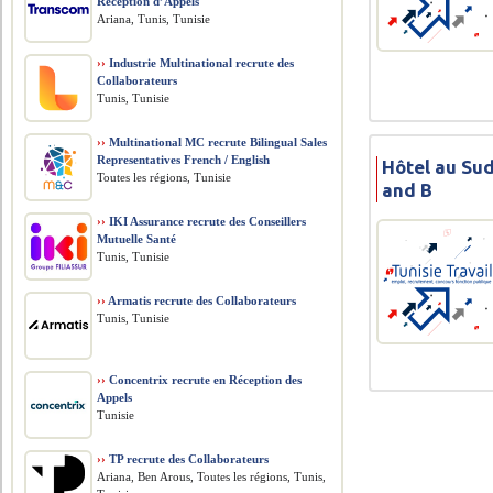
Réception d’Appels
Ariana, Tunis, Tunisie
››
Industrie Multinational recrute des
Collaborateurs
Tunis, Tunisie
››
Multinational MC recrute Bilingual Sales
Representatives French / English
Hôtel au Sud
Toutes les régions, Tunisie
and B
››
IKI Assurance recrute des Conseillers
Mutuelle Santé
Tunis, Tunisie
››
Armatis recrute des Collaborateurs
Tunis, Tunisie
››
Concentrix recrute en Réception des
Appels
Tunisie
››
TP recrute des Collaborateurs
Ariana, Ben Arous, Toutes les régions, Tunis,