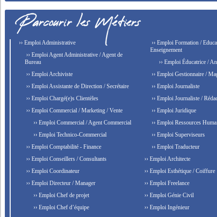
›› Emploi Administrative
›› Emploi Formation / Educat
Enseignement
›› Emploi Agent Administrative / Agent de
Bureau
›› Emploi Éducatrice / An
›› Emploi Archiviste
›› Emploi Gestionnaire / Ma
›› Emploi Assistante de Direction / Secrétaire
›› Emploi Journaliste
›› Emploi Chargé(e)s Clientèles
›› Emploi Journaliste / Rédac
›› Emploi Commercial / Marketing / Vente
›› Emploi Juridique
›› Emploi Commercial / Agent Commercial
›› Emploi Ressources Huma
›› Emploi Technico-Commercial
›› Emploi Superviseurs
›› Emploi Comptabilité - Finance
›› Emploi Traducteur
›› Emploi Conseillers / Consultants
›› Emploi Architecte
›› Emploi Coordinateur
›› Emploi Esthétique / Coiffure
›› Emploi Directeur / Manager
›› Emploi Freelance
›› Emploi Chef de projet
›› Emploi Génie Civil
›› Emploi Chef d’équipe
›› Emploi Ingénieur