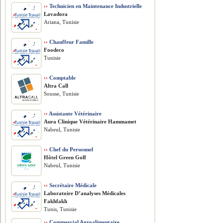
››
Technicien en Maintenance Industrielle
Lavadora
Ariana, Tunisie
››
Chauffeur Famille
Foodeco
Tunisie
››
Comptable
Altra Call
Sousse, Tunisie
››
Assistante Vétérinaire
Aura Clinique Vétérinaire Hammamet
Nabeul, Tunisie
››
Chef du Personnel
Hôtel Green Golf
Nabeul, Tunisie
››
Secrétaire Médicale
Laboratoire D’analyses Médicales
Fakhfakh
Tunis, Tunisie
››
Commercial Agroalimentaire