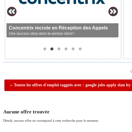
Concentrix recrute en Réception des Appels
Une success story dans le service client !
›› Toutes les offres d'emploi taggeés avec : google jobs apply elan by
Aucune offre trouvée
Désolé, aucune offre ne correspond à cette recherche pour le moment.