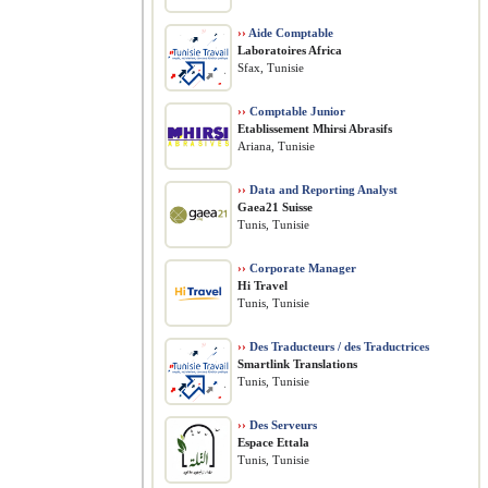
››
Aide Comptable
Laboratoires Africa
Sfax, Tunisie
››
Comptable Junior
Etablissement Mhirsi Abrasifs
Ariana, Tunisie
››
Data and Reporting Analyst
Gaea21 Suisse
Tunis, Tunisie
››
Corporate Manager
Hi Travel
Tunis, Tunisie
››
Des Traducteurs / des Traductrices
Smartlink Translations
Tunis, Tunisie
››
Des Serveurs
Espace Ettala
Tunis, Tunisie