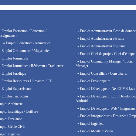
› Emploi Formation / Education /
›› Emploi Administrateur Base de donnée
nseignement
›› Emploi Administrateur réseaux
›› Emploi Éducatrice / Animatrice
›› Emploi Administrateur Système
› Emploi Gestionnaire / Magasinier
›› Emploi Chef de projet / Chef d’équipe
› Emploi Journaliste
›› Emploi Community Manager / Social
› Emploi Journaliste / Rédacteur / Traducteur
Manager
› Emploi Juridique
›› Emploi Conseillers / Consultants
› Emploi Ressources Humaines / RH
›› Emploi Développeur
› Emploi Superviseurs
›› Emploi Développeur .Net C# VB Java
› Emploi Traducteur
›› Emploi Développeur IOS / Développe
Android
mploi Architecte
›› Emploi Développeur Web / Intégrateur
mploi Esthétique / Coiffure
›› Emploi Infographiste / Designer / Grap
mploi Freelance
›› Emploi Ingénieur
mploi Génie Civil
›› Emploi Monteur Vidéo
mploi Ingénieur