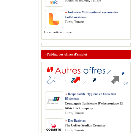
Toutes les régions, Tunisie
››
Industrie Multinational recrute des
Collaborateurs
Tunis, Tunisie
Aucun article trouvé.
››
Publiez vos offres d'emploi
››
Responsable Hygiène et Entretien
Bâtiments
Compagnie Tunisienne D’electronique El
Athir Cte Company
Tunis, Tunisie
››
Des Baristas
The Coffee Studios Cosmitto
Tunis, Tunisie