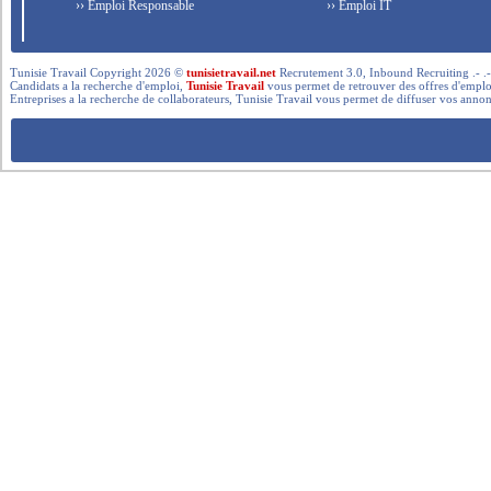
›› Emploi Responsable
›› Emploi IT
Tunisie Travail Copyright 2026 ©
tunisietravail.net
Recrutement 3.0, Inbound Recruiting .- .-.. --- 
Candidats a la recherche d'emploi,
Tunisie Travail
vous permet de retrouver des offres d'emploi 
Entreprises a la recherche de collaborateurs, Tunisie Travail vous permet de diffuser vos annon