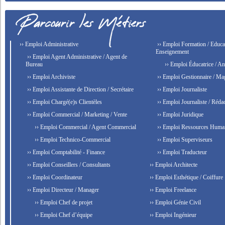
›› Emploi Administrative
›› Emploi Formation / Educat
Enseignement
›› Emploi Agent Administrative / Agent de
Bureau
›› Emploi Éducatrice / An
›› Emploi Archiviste
›› Emploi Gestionnaire / Ma
›› Emploi Assistante de Direction / Secrétaire
›› Emploi Journaliste
›› Emploi Chargé(e)s Clientèles
›› Emploi Journaliste / Rédac
›› Emploi Commercial / Marketing / Vente
›› Emploi Juridique
›› Emploi Commercial / Agent Commercial
›› Emploi Ressources Huma
›› Emploi Technico-Commercial
›› Emploi Superviseurs
›› Emploi Comptabilité - Finance
›› Emploi Traducteur
›› Emploi Conseillers / Consultants
›› Emploi Architecte
›› Emploi Coordinateur
›› Emploi Esthétique / Coiffure
›› Emploi Directeur / Manager
›› Emploi Freelance
›› Emploi Chef de projet
›› Emploi Génie Civil
›› Emploi Chef d’équipe
›› Emploi Ingénieur