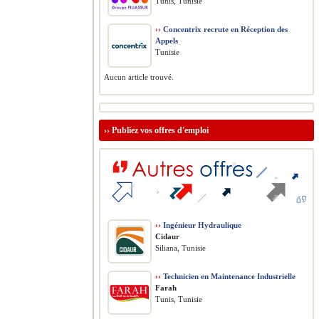
Tunis, Tunisie
››
Concentrix recrute en Réception des
Appels
Tunisie
Aucun article trouvé.
››
Publiez vos offres d'emploi
››
Ingénieur Hydraulique
Cidaur
Siliana, Tunisie
››
Technicien en Maintenance Industrielle
Farah
Tunis, Tunisie