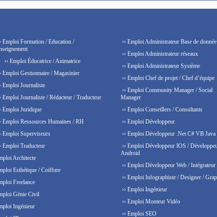
› Emploi Formation / Education /
›› Emploi Administrateur Base de donnée
nseignement
›› Emploi Administrateur réseaux
›› Emploi Éducatrice / Animatrice
›› Emploi Administrateur Système
› Emploi Gestionnaire / Magasinier
›› Emploi Chef de projet / Chef d’équipe
› Emploi Journaliste
›› Emploi Community Manager / Social
› Emploi Journaliste / Rédacteur / Traducteur
Manager
› Emploi Juridique
›› Emploi Conseillers / Consultants
› Emploi Ressources Humaines / RH
›› Emploi Développeur
› Emploi Superviseurs
›› Emploi Développeur .Net C# VB Java
› Emploi Traducteur
›› Emploi Développeur IOS / Développe
Android
mploi Architecte
›› Emploi Développeur Web / Intégrateur
mploi Esthétique / Coiffure
›› Emploi Infographiste / Designer / Grap
mploi Freelance
›› Emploi Ingénieur
mploi Génie Civil
›› Emploi Monteur Vidéo
mploi Ingénieur
›› Emploi SEO