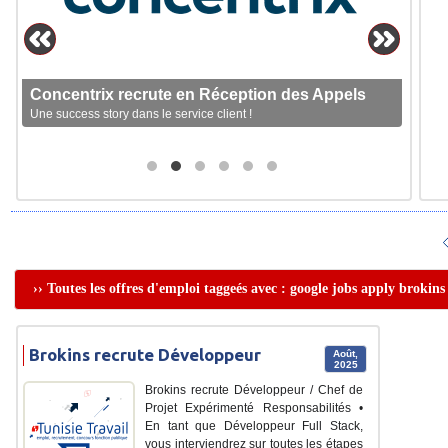
Concentrix recrute en Réception des Appels
Une success story dans le service client !
›› Toutes les offres d'emploi taggeés avec : google jobs apply brokins
Brokins recrute Développeur
Août,
2025
Brokins recrute Développeur / Chef de
Projet Expérimenté Responsabilités •
En tant que Développeur Full Stack,
vous interviendrez sur toutes les étapes