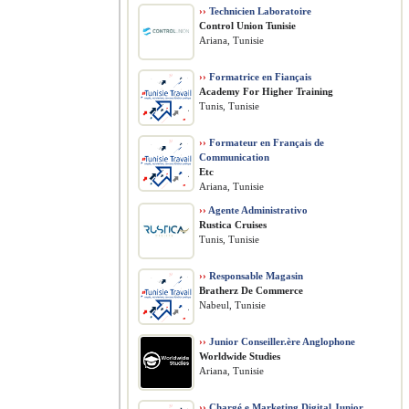
››
Technicien Laboratoire
Control Union Tunisie
Ariana, Tunisie
››
Formatrice en Fiançais
Academy For Higher Training
Tunis, Tunisie
››
Formateur en Français de
Communication
Etc
Ariana, Tunisie
››
Agente Administrativo
Rustica Cruises
Tunis, Tunisie
››
Responsable Magasin
Bratherz De Commerce
Nabeul, Tunisie
››
Junior Conseiller.ère Anglophone
Worldwide Studies
Ariana, Tunisie
››
Chargé.e Marketing Digital Junior