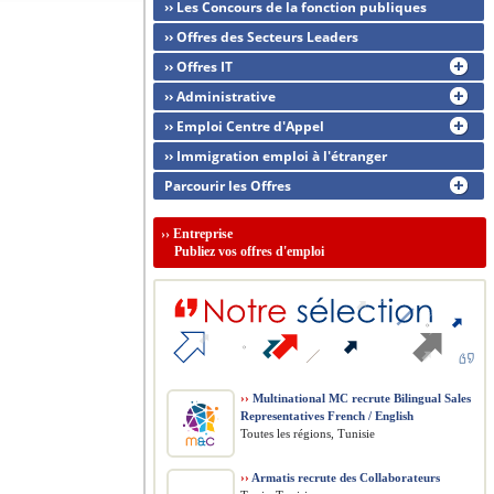
›› Les Concours de la fonction publiques
›› Offres des Secteurs Leaders
›› Offres IT
›› Administrative
›› Emploi Centre d'Appel
›› Immigration emploi à l'étranger
Parcourir les Offres
››
Entreprise
Publiez vos offres d'emploi
››
Multinational MC recrute Bilingual Sales
Representatives French / English
Toutes les régions, Tunisie
››
Armatis recrute des Collaborateurs