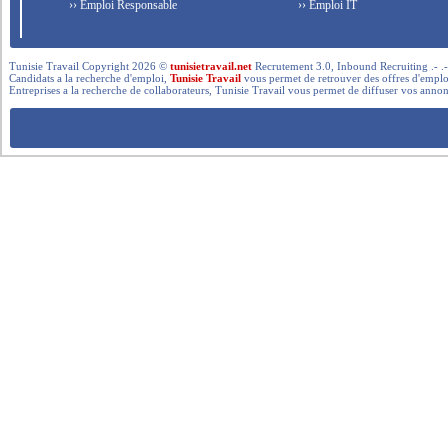
›› Emploi Responsable
›› Emploi IT
Tunisie Travail Copyright 2026 ©
tunisietravail.net
Recrutement 3.0, Inbound Recruiting .- .-.. --- 
Candidats a la recherche d'emploi,
Tunisie Travail
vous permet de retrouver des offres d'emploi 
Entreprises a la recherche de collaborateurs, Tunisie Travail vous permet de diffuser vos annon