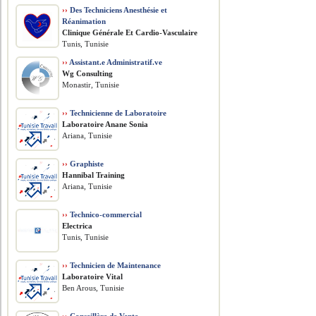
››
Des Techniciens Anesthésie et
Réanimation
Clinique Générale Et Cardio-Vasculaire
Tunis, Tunisie
››
Assistant.e Administratif.ve
Wg Consulting
Monastir, Tunisie
››
Technicienne de Laboratoire
Laboratoire Anane Sonia
Ariana, Tunisie
››
Graphiste
Hannibal Training
Ariana, Tunisie
››
Technico-commercial
Electrica
Tunis, Tunisie
››
Technicien de Maintenance
Laboratoire Vital
Ben Arous, Tunisie