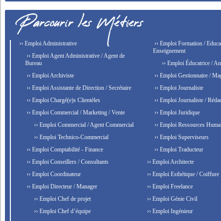
›› Emploi Administrative
›› Emploi Formation / Educat
Enseignement
›› Emploi Agent Administrative / Agent de
Bureau
›› Emploi Éducatrice / An
›› Emploi Archiviste
›› Emploi Gestionnaire / Ma
›› Emploi Assistante de Direction / Secrétaire
›› Emploi Journaliste
›› Emploi Chargé(e)s Clientèles
›› Emploi Journaliste / Rédac
›› Emploi Commercial / Marketing / Vente
›› Emploi Juridique
›› Emploi Commercial / Agent Commercial
›› Emploi Ressources Huma
›› Emploi Technico-Commercial
›› Emploi Superviseurs
›› Emploi Comptabilité - Finance
›› Emploi Traducteur
›› Emploi Conseillers / Consultants
›› Emploi Architecte
›› Emploi Coordinateur
›› Emploi Esthétique / Coiffure
›› Emploi Directeur / Manager
›› Emploi Freelance
›› Emploi Chef de projet
›› Emploi Génie Civil
›› Emploi Chef d’équipe
›› Emploi Ingénieur