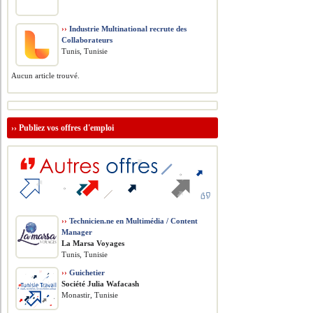
››
Industrie Multinational recrute des
Collaborateurs
Tunis, Tunisie
Aucun article trouvé.
››
Publiez vos offres d'emploi
››
Technicien.ne en Multimédia / Content
Manager
La Marsa Voyages
Tunis, Tunisie
››
Guichetier
Société Julia Wafacash
Monastir, Tunisie