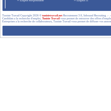
›› Emploi Responsable
›› Emploi IT
Tunisie Travail Copyright 2026 ©
tunisietravail.net
Recrutement 3.0, Inbound Recruiting .- .-.. --- 
Candidats a la recherche d'emploi,
Tunisie Travail
vous permet de retrouver des offres d'emploi 
Entreprises a la recherche de collaborateurs, Tunisie Travail vous permet de diffuser vos annon