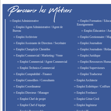
›› Emploi Administrative
›› Emploi Formation / Educat
Enseignement
›› Emploi Agent Administrative / Agent de
Bureau
›› Emploi Éducatrice / An
›› Emploi Archiviste
›› Emploi Gestionnaire / Ma
›› Emploi Assistante de Direction / Secrétaire
›› Emploi Journaliste
›› Emploi Chargé(e)s Clientèles
›› Emploi Journaliste / Rédac
›› Emploi Commercial / Marketing / Vente
›› Emploi Juridique
›› Emploi Commercial / Agent Commercial
›› Emploi Ressources Huma
›› Emploi Technico-Commercial
›› Emploi Superviseurs
›› Emploi Comptabilité - Finance
›› Emploi Traducteur
›› Emploi Conseillers / Consultants
›› Emploi Architecte
›› Emploi Coordinateur
›› Emploi Esthétique / Coiffure
›› Emploi Directeur / Manager
›› Emploi Freelance
›› Emploi Chef de projet
›› Emploi Génie Civil
›› Emploi Chef d’équipe
›› Emploi Ingénieur