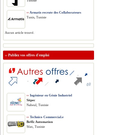
Tunisie
››
Armatis recrute des Collaborateurs
Tunis, Tunisie
Aucun article trouvé.
››
Publiez vos offres d'emploi
››
Ingénieur en Génie Industriel
Sitpec
Nabeul, Tunisie
››
Technico Commercial.e
Be4Ic Automation
Sfax, Tunisie