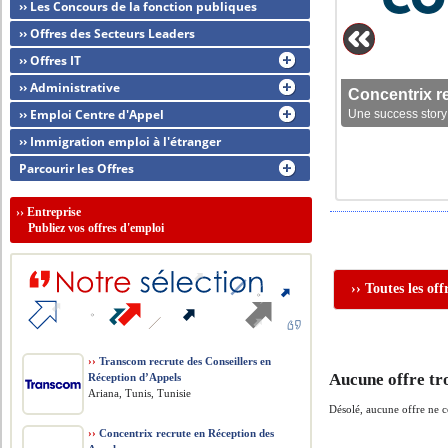
›› Les Concours de la fonction publiques
›› Offres des Secteurs Leaders
›› Offres IT
›› Administrative
Concentrix r
›› Emploi Centre d'Appel
Une success story 
›› Immigration emploi à l'étranger
Parcourir les Offres
››
Entreprise
Publiez vos offres d'emploi
›› Toutes les of
››
Transcom recrute des Conseillers en
Aucune offre tr
Réception d’Appels
Ariana, Tunis, Tunisie
Désolé, aucune offre ne 
››
Concentrix recrute en Réception des