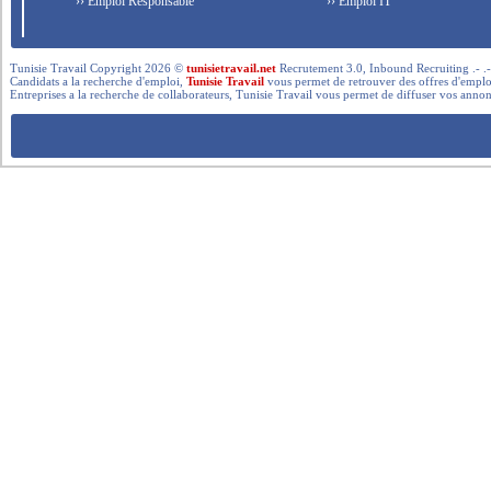
›› Emploi Responsable
›› Emploi IT
Tunisie Travail Copyright 2026 ©
tunisietravail.net
Recrutement 3.0, Inbound Recruiting .- .-.. --- 
Candidats a la recherche d'emploi,
Tunisie Travail
vous permet de retrouver des offres d'emploi 
Entreprises a la recherche de collaborateurs, Tunisie Travail vous permet de diffuser vos annon