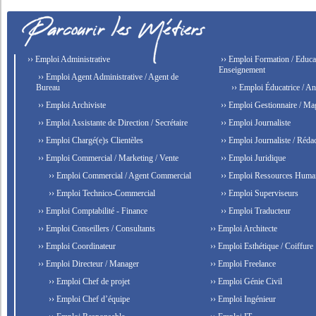
›› Emploi Administrative
›› Emploi Formation / Educat
Enseignement
›› Emploi Agent Administrative / Agent de
Bureau
›› Emploi Éducatrice / An
›› Emploi Archiviste
›› Emploi Gestionnaire / Ma
›› Emploi Assistante de Direction / Secrétaire
›› Emploi Journaliste
›› Emploi Chargé(e)s Clientèles
›› Emploi Journaliste / Rédac
›› Emploi Commercial / Marketing / Vente
›› Emploi Juridique
›› Emploi Commercial / Agent Commercial
›› Emploi Ressources Huma
›› Emploi Technico-Commercial
›› Emploi Superviseurs
›› Emploi Comptabilité - Finance
›› Emploi Traducteur
›› Emploi Conseillers / Consultants
›› Emploi Architecte
›› Emploi Coordinateur
›› Emploi Esthétique / Coiffure
›› Emploi Directeur / Manager
›› Emploi Freelance
›› Emploi Chef de projet
›› Emploi Génie Civil
›› Emploi Chef d’équipe
›› Emploi Ingénieur