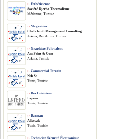
››
Esthéticienne
Société Djerba Thermalisme
Médenine, Tunisie
››
Magasinier
Chabchoub Management Consulting
Ariana, Ben Arous, Tunisie
››
Graphiste Polyvalent
Am Print & Com
Ariana, Tunisie
››
Commercial Terrain
Nsk Sa
Tunis, Tunisie
››
Des Cuisiniers
Lapero
Tunis, Tunisie
››
Barman
Allescale
Tunis, Tunisie
››
Technicien Sécurité Électronique