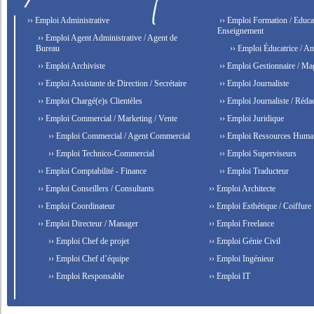
›› Emploi Administrative
›› Emploi Formation / Educat
Enseignement
›› Emploi Agent Administrative / Agent de
Bureau
›› Emploi Éducatrice / An
›› Emploi Archiviste
›› Emploi Gestionnaire / Ma
›› Emploi Assistante de Direction / Secrétaire
›› Emploi Journaliste
›› Emploi Chargé(e)s Clientèles
›› Emploi Journaliste / Rédac
›› Emploi Commercial / Marketing / Vente
›› Emploi Juridique
›› Emploi Commercial / Agent Commercial
›› Emploi Ressources Huma
›› Emploi Technico-Commercial
›› Emploi Superviseurs
›› Emploi Comptabilité - Finance
›› Emploi Traducteur
›› Emploi Conseillers / Consultants
›› Emploi Architecte
›› Emploi Coordinateur
›› Emploi Esthétique / Coiffure
›› Emploi Directeur / Manager
›› Emploi Freelance
›› Emploi Chef de projet
›› Emploi Génie Civil
›› Emploi Chef d’équipe
›› Emploi Ingénieur
›› Emploi Responsable
›› Emploi IT