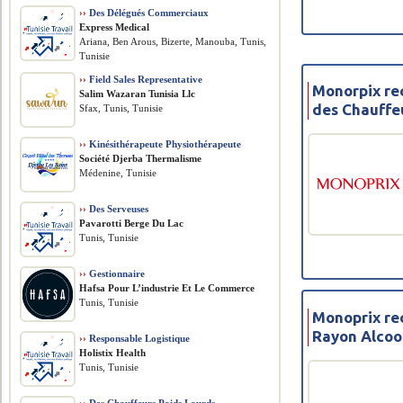
››
Des Délégués Commerciaux
Express Medical
Ariana, Ben Arous, Bizerte, Manouba, Tunis,
Tunisie
››
Field Sales Representative
Monorpix re
Salim Wazaran Tunisia Llc
des Chauffe
Sfax, Tunis, Tunisie
››
Kinésithérapeute Physiothérapeute
Société Djerba Thermalisme
Médenine, Tunisie
››
Des Serveuses
Pavarotti Berge Du Lac
Tunis, Tunisie
››
Gestionnaire
Hafsa Pour L’industrie Et Le Commerce
Tunis, Tunisie
Monoprix rec
Rayon Alcoo
››
Responsable Logistique
Holistix Health
Tunis, Tunisie