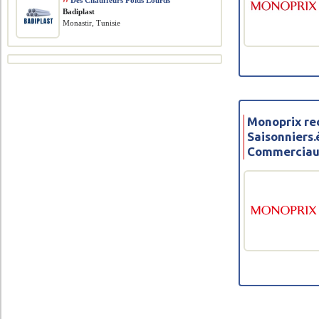
››
Des Chauffeurs Poids Lourds
Badiplast
Monastir, Tunisie
Monoprix re
Saisonniers.
Commerciaux