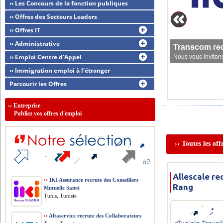
›› Les Concours de la fonction publiques
›› Offres des Secteurs Leaders
›› Offres IT
›› Administrative
Transcom rec
›› Emploi Centre d'Appel
Nous vous invitons
›› Immigration emploi à l'étranger
Parcourir les Offres
››
Entreprise
Publiez vos offres d'emploi
›› Toutes les of
Allescale re
››
IKI Assurance recrute des Conseillers
Rang
Mutuelle Santé
Tunis, Tunisie
››
Altaservice recrute des Collaborateurs