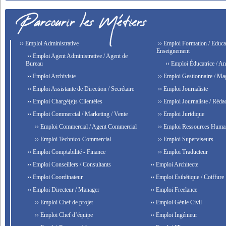
›› Emploi Administrative
›› Emploi Formation / Educat
Enseignement
›› Emploi Agent Administrative / Agent de
Bureau
›› Emploi Éducatrice / An
›› Emploi Archiviste
›› Emploi Gestionnaire / Ma
›› Emploi Assistante de Direction / Secrétaire
›› Emploi Journaliste
›› Emploi Chargé(e)s Clientèles
›› Emploi Journaliste / Rédac
›› Emploi Commercial / Marketing / Vente
›› Emploi Juridique
›› Emploi Commercial / Agent Commercial
›› Emploi Ressources Huma
›› Emploi Technico-Commercial
›› Emploi Superviseurs
›› Emploi Comptabilité - Finance
›› Emploi Traducteur
›› Emploi Conseillers / Consultants
›› Emploi Architecte
›› Emploi Coordinateur
›› Emploi Esthétique / Coiffure
›› Emploi Directeur / Manager
›› Emploi Freelance
›› Emploi Chef de projet
›› Emploi Génie Civil
›› Emploi Chef d’équipe
›› Emploi Ingénieur