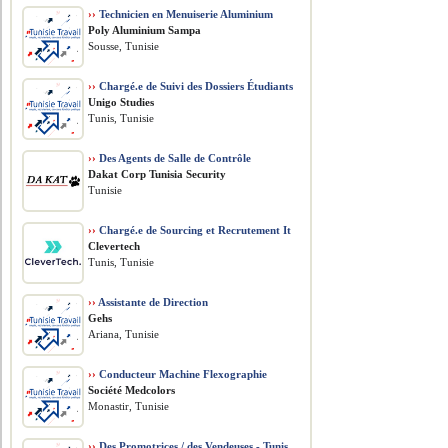
››
Technicien en Menuiserie Aluminium
Poly Aluminium Sampa
Sousse, Tunisie
››
Chargé.e de Suivi des Dossiers Étudiants
Unigo Studies
Tunis, Tunisie
››
Des Agents de Salle de Contrôle
Dakat Corp Tunisia Security
Tunisie
››
Chargé.e de Sourcing et Recrutement It
Clevertech
Tunis, Tunisie
››
Assistante de Direction
Gehs
Ariana, Tunisie
››
Conducteur Machine Flexographie
Société Medcolors
Monastir, Tunisie
››
Des Promotrices / des Vendeuses - Tunis