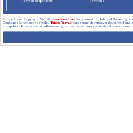
›› Emploi Responsable
›› Emploi IT
Tunisie Travail Copyright 2026 ©
tunisietravail.net
Recrutement 3.0, Inbound Recruiting .- .-.. --- 
Candidats a la recherche d'emploi,
Tunisie Travail
vous permet de retrouver des offres d'emploi 
Entreprises a la recherche de collaborateurs, Tunisie Travail vous permet de diffuser vos annon