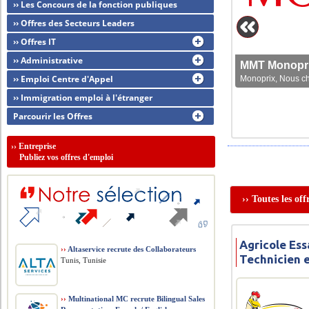
›› Les Concours de la fonction publiques
›› Offres des Secteurs Leaders
›› Offres IT
›› Administrative
MMT Monoprix
›› Emploi Centre d'Appel
Monoprix, Nous che
›› Immigration emploi à l'étranger
Parcourir les Offres
››
Entreprise
Publiez vos offres d'emploi
›› Toutes les of
Agricole Ess
››
Altaservice recrute des Collaborateurs
Technicien 
Tunis, Tunisie
››
Multinational MC recrute Bilingual Sales