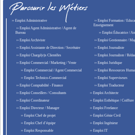
›› Emploi Administrative
›› Emploi Formation / Educat
Enseignement
›› Emploi Agent Administrative / Agent de
Bureau
›› Emploi Éducatrice / An
›› Emploi Archiviste
›› Emploi Gestionnaire / Ma
›› Emploi Assistante de Direction / Secrétaire
›› Emploi Journaliste
›› Emploi Chargé(e)s Clientèles
›› Emploi Journaliste / Rédac
›› Emploi Commercial / Marketing / Vente
›› Emploi Juridique
›› Emploi Commercial / Agent Commercial
›› Emploi Ressources Huma
›› Emploi Technico-Commercial
›› Emploi Superviseurs
›› Emploi Comptabilité - Finance
›› Emploi Traducteur
›› Emploi Conseillers / Consultants
›› Emploi Architecte
›› Emploi Coordinateur
›› Emploi Esthétique / Coiffure
›› Emploi Directeur / Manager
›› Emploi Freelance
›› Emploi Chef de projet
›› Emploi Génie Civil
›› Emploi Chef d’équipe
›› Emploi Ingénieur
›› Emploi Responsable
›› Emploi IT