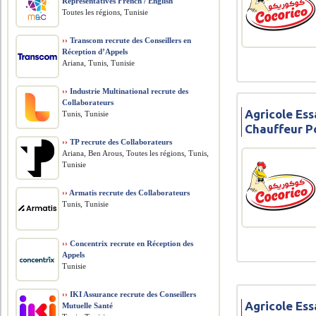
Representatives French / English
Toutes les régions, Tunisie
››
Transcom recrute des Conseillers en
Réception d’Appels
Ariana, Tunis, Tunisie
››
Industrie Multinational recrute des
Collaborateurs
Agricole Ess
Tunis, Tunisie
Chauffeur P
››
TP recrute des Collaborateurs
Ariana, Ben Arous, Toutes les régions, Tunis,
Tunisie
››
Armatis recrute des Collaborateurs
Tunis, Tunisie
››
Concentrix recrute en Réception des
Appels
Tunisie
››
IKI Assurance recrute des Conseillers
Agricole Ess
Mutuelle Santé