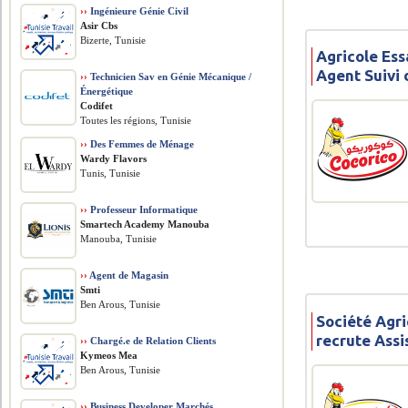
››
Ingénieure Génie Civil
Asir Cbs
Bizerte, Tunisie
Agricole Ess
Agent Suivi
››
Technicien Sav en Génie Mécanique /
Énergétique
Codifet
Toutes les régions, Tunisie
››
Des Femmes de Ménage
Wardy Flavors
Tunis, Tunisie
››
Professeur Informatique
Smartech Academy Manouba
Manouba, Tunisie
››
Agent de Magasin
Smti
Ben Arous, Tunisie
Société Agri
recrute Assi
››
Chargé.e de Relation Clients
Kymeos Mea
Ben Arous, Tunisie
››
Business Developer Marchés