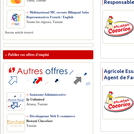
Tunis, Tunisie
Responsable
››
Multinational MC recrute Bilingual Sales
Representatives French / English
Toutes les régions, Tunisie
Aucun article trouvé.
››
Publiez vos offres d'emploi
Agricole Ess
Agent de Fa
››
Assistante Administrative
Ip Unlimited
Ariana, Tunisie
››
Développeuse Web E-commerce
Bostani Chocolate
Tunisie