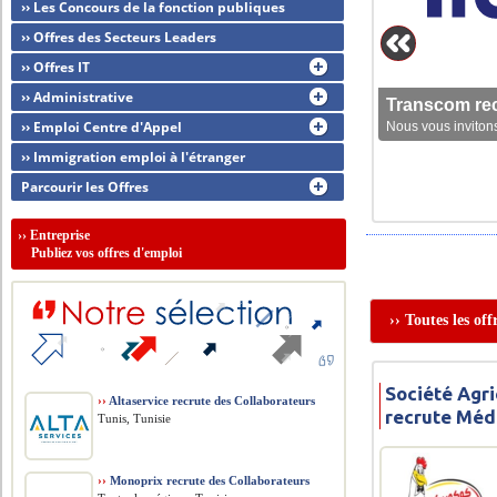
›› Les Concours de la fonction publiques
›› Offres des Secteurs Leaders
›› Offres IT
›› Administrative
Transcom rec
›› Emploi Centre d'Appel
Nous vous invitons
›› Immigration emploi à l'étranger
Parcourir les Offres
››
Entreprise
Publiez vos offres d'emploi
›› Toutes les of
Société Agri
››
Altaservice recrute des Collaborateurs
recrute Méd
Tunis, Tunisie
››
Monoprix recrute des Collaborateurs