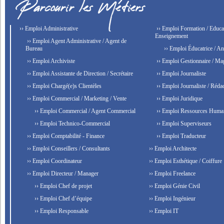
›› Emploi Administrative
›› Emploi Formation / Educat
Enseignement
›› Emploi Agent Administrative / Agent de
Bureau
›› Emploi Éducatrice / An
›› Emploi Archiviste
›› Emploi Gestionnaire / Ma
›› Emploi Assistante de Direction / Secrétaire
›› Emploi Journaliste
›› Emploi Chargé(e)s Clientèles
›› Emploi Journaliste / Rédac
›› Emploi Commercial / Marketing / Vente
›› Emploi Juridique
›› Emploi Commercial / Agent Commercial
›› Emploi Ressources Huma
›› Emploi Technico-Commercial
›› Emploi Superviseurs
›› Emploi Comptabilité - Finance
›› Emploi Traducteur
›› Emploi Conseillers / Consultants
›› Emploi Architecte
›› Emploi Coordinateur
›› Emploi Esthétique / Coiffure
›› Emploi Directeur / Manager
›› Emploi Freelance
›› Emploi Chef de projet
›› Emploi Génie Civil
›› Emploi Chef d’équipe
›› Emploi Ingénieur
›› Emploi Responsable
›› Emploi IT